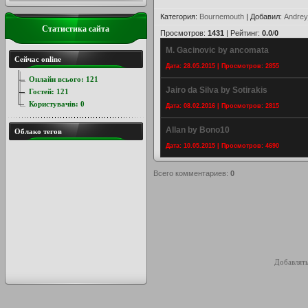
Категория
:
Bournemouth
|
Добавил
:
Andrey
Статистика сайта
Просмотров
:
1431
|
Рейтинг
:
0.0
/
0
M. Gacinovic by ancomata
Сейчас online
Дата: 28.05.2015 | Просмотров: 2855
Онлайн всього:
121
Jairo da Silva by Sotirakis
Гостей:
121
Користувачів:
0
Дата: 08.02.2016 | Просмотров: 2815
Allan by Bono10
Облако тегов
Дата: 10.05.2015 | Просмотров: 4690
Всего комментариев
:
0
Добавлять