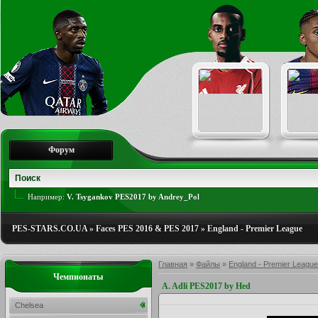
Форум
Например:
V. Tsygankov PES2017 by Andrey_Pol
PES-STARS.CO.UA
»
Faces PES 2016 & PES 2017
»
England - Premier League
Главная
»
Файлы
»
England - Premier League
Чемпионаты
A. Adli PES2017 by Hed
Chelsea