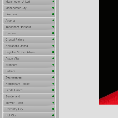
Manchester United
Manchester City
Liverpool
Arsenal
Tottenham Hortspur
Everton
Crystal Palace
Newcastle United
Brighton & Hove Albion
Aston Villa
Brentford
Fulham
Bournemouth
Nottingham Forrest
Leeds United
Sunderland
Ipswich Town
Coventry City
Hull City