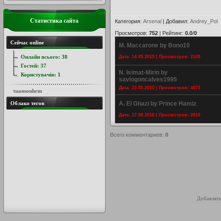
Статистика сайта
Категория
:
Arsenal
|
Добавил
:
Andrey_Pol
Просмотров
:
752
|
Рейтинг
:
0.0
/
0
Сейчас online
M. Maccarone by Bono10
Онлайн всього:
38
Дата: 14.05.2015 | Просмотров: 2149
Гостей:
37
N. Isimat-Mirin by
Користувачів:
1
saviogoncalves1995
Дата: 23.05.2015 | Просмотров: 4073
tuansonhrm
Облако тегов
A. El Ghazi by Prince Hamiz
Дата: 17.08.2016 | Просмотров: 2810
Всего комментариев
:
0
Добавлять