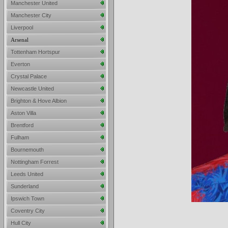
Manchester United
Manchester City
Liverpool
Arsenal
Tottenham Hortspur
Everton
Crystal Palace
Newcastle United
Brighton & Hove Albion
Aston Villa
Brentford
Fulham
Bournemouth
Nottingham Forrest
Leeds United
Sunderland
Ipswich Town
Coventry City
Hull City