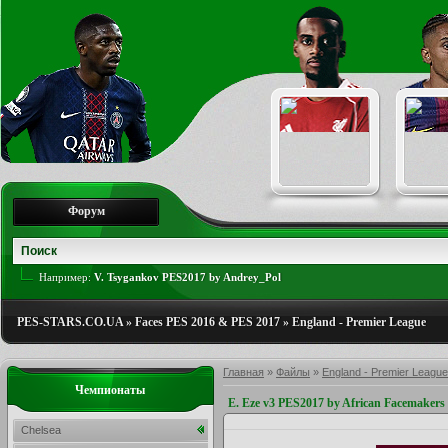
Форум
Например:
V. Tsygankov PES2017 by Andrey_Pol
PES-STARS.CO.UA
»
Faces PES 2016 & PES 2017
»
England - Premier League
Главная
»
Файлы
»
England - Premier League
Чемпионаты
E. Eze v3 PES2017 by African Facemakers
Chelsea