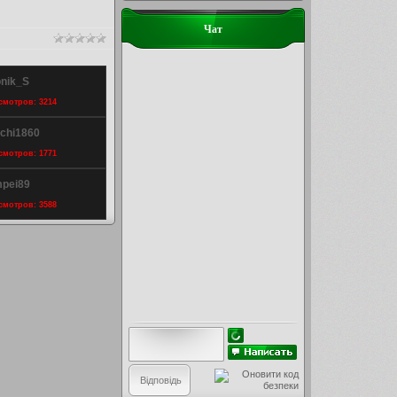
Чат
onik_S
осмотров: 3214
ichi1860
осмотров: 1771
mpei89
осмотров: 3588