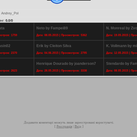
:
Andrey_Pol
инг
:
0.0
/
0
ata
Neto by Fampei89
N. Monreal by Zv
мотров: 1759
Дата: 08.05.2015 | Просмотров: 5362
Дата: 19.05.2015 | Пр
asin02
Erik by Cleiton Silva
K. Vollmann by m
мотров: 2370
Дата: 04.06.2015 | Просмотров: 2795
Дата: 12.05.2015 | Пр
Henrique Dourado by joanderson7
Stendardo by Fa
мотров: 2623
Дата: 28.05.2015 | Просмотров: 3338
Дата: 08.05.2015 | Пр
Додавати коментарі можуть лише зареєстровані користувачі.
[
Реєстрація
|
Вхід
]