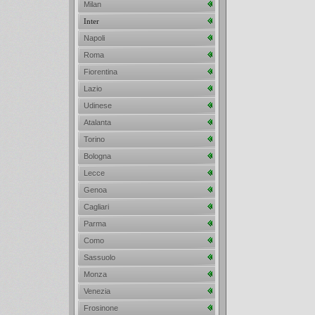
Milan
Inter
Napoli
Roma
Fiorentina
Lazio
Udinese
Atalanta
Torino
Bologna
Lecce
Genoa
Cagliari
Parma
Como
Sassuolo
Monza
Venezia
Frosinone