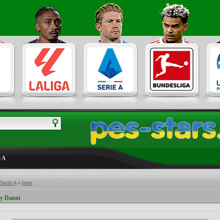
e A
 Serie A
»
Inter
by Danni