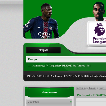
Форум
Наприклад:
V. Tsygankov PES2017 by Andrey_Pol
PES-STARS.CO.UA
»
Faces PES 2016 & PES 2017
»
Italy - Seri
Головна
»
Файли
»
Italy -
Чемпіонати
Pio Esposito PES2017 
Juventus