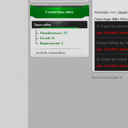
Статистика сайту
Категорія
:
Inter
|
Додав
Переглядів
:
536
|
Рейт
Зараз online
S. Cupic by ancom
Онлайн всього:
53
Дата: 28.05.2015 | Прос
Гостей:
51
Koray Altinay by Y
Користувачів:
2
Дата: 21.05.2015 | Прос
nerdydz
,
tuansonhrm
D. Halfar by rednik
Дата: 24.05.2015 | Прос
Всього коментарів
:
0