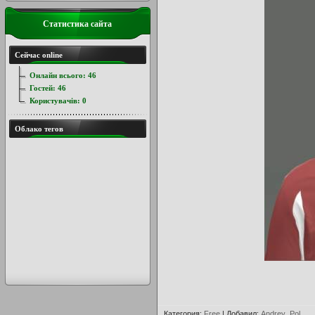
Статистика сайта
Сейчас online
Онлайн всього:
46
Гостей:
46
Користувачів:
0
Облако тегов
Категория
:
Free
|
Добавил
:
Andrey_Pol