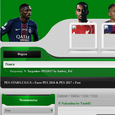
Форум
Например:
V. Tsygankov PES2017 by Andrey_Pol
PES-STARS.CO.UA
»
Faces PES 2016 & PES 2017
»
Free
Главная
»
Файлы
»
Free
»
Free
Чемпионаты
P. Nakoulma by Yasin02
Free