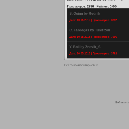
Просмотров
:
2996
|
Рейтинг
:
0.0
/
0
S. Quinn by Rednik
Дата: 10.05.2015 | Просмотров: 3792
C. Fabregas by Tunizizou
Дата: 10.05.2015 | Просмотров: 7006
Y. Boli by Znovik_S
Дата: 30.05.2015 | Просмотров: 3782
Всего комментариев
:
0
Добавлять