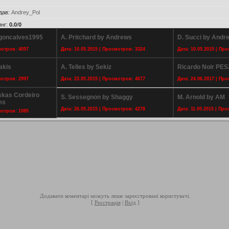
дав
:
Andrey_Pol
инг
:
0.0
/
0
ogoncalves1995
A. Pritchard by Andrews
D. Succi by Andr
мотров: 4057
Дата: 10.05.2015 | Просмотров: 3324
Дата: 10.05.2015 | Пр
akis
A. Telles by Sekiz
Ricardo Noir PE
мотров: 2997
Дата: 23.05.2015 | Просмотров: 4677
Дата: 24.06.2017 | Пр
skas Cordeiro
S. Sessegnon by Shaggy
M. Arnold by AM
ms
Дата: 26.05.2015 | Просмотров: 4278
Дата: 11.05.2015 | Пр
мотров: 1085
Додавати коментарі можуть лише зареєстровані користувачі.
[
Реєстрація
|
Вхід
]