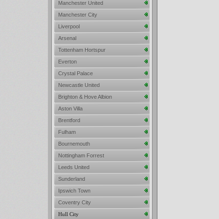
Manchester United
Manchester City
Liverpool
Arsenal
Tottenham Hortspur
Everton
Crystal Palace
Newcastle United
Brighton & Hove Albion
Aston Villa
Brentford
Fulham
Bournemouth
Nottingham Forrest
Leeds United
Sunderland
Ipswich Town
Coventry City
Hull City