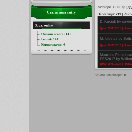
Категорія
:
Hull City
|
До
Статистика сайту
Переглядів
:
719
|
Рейт
D. Kuciak by savi
Зараз online
Дата: 23.05.2015 | Прос
Онлайн всього:
141
M. Iglesias by Sotir
Гостей:
141
Користувачів:
0
Дата: 09.05.2015 | Прос
Mauricio Plenckau
PES2017 by Willia
Дата: 10.03.2022 | Прос
Всього коментарів
:
0