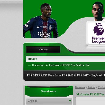
Форум
Наприклад:
V. Tsygankov PES2017 by Andrey_Pol
PES-STARS.CO.UA
»
Faces PES 2016 & PES 2017
»
England - 
Головна
»
Файли
»
Engla
Чемпіонати
M. Crooks PES2017 by
Chelsea