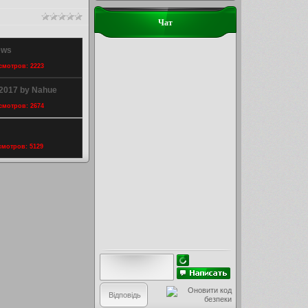
Чат
ews
осмотров: 2223
S2017 by Nahue
осмотров: 2674
осмотров: 5129