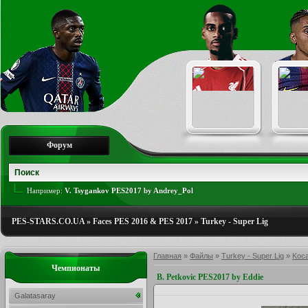
Форум
Например:
V. Tsygankov PES2017 by Andrey_Pol
PES-STARS.CO.UA
»
Faces PES 2016 & PES 2017
»
Turkey - Super Lig
Главная
»
Файлы
»
Turkey - Super Lig
»
Koca
Чемпионаты
B. Petkovic PES2017 by Eddie
Galatasaray