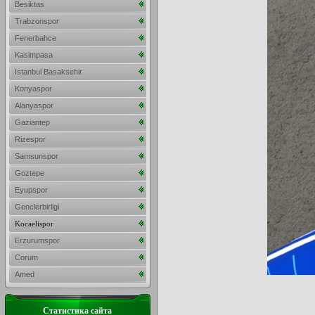
Besiktas
Trabzonspor
Fenerbahce
Kasimpasa
Istanbul Basaksehir
Konyaspor
Alanyaspor
Gaziantep
Rizespor
Samsunspor
Goztepe
Eyupspor
Genclerbirligi
Kocaelispor
Erzurumspor
Corum
Amed
Статистика сайта