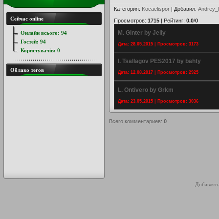
Категория
:
Kocaelispor
|
Добавил
:
Andrey_
Сейчас online
Просмотров
:
1715
|
Рейтинг
:
0.0
/
0
M. Ginter by Jelly
Онлайн всього:
94
Гостей:
94
Дата: 28.05.2015 | Просмотров: 3173
Користувачів:
0
I. Tsallagov PES2017 by bahty
Облако тегов
Дата: 12.08.2017 | Просмотров: 2925
L. Ontivero by Grkm
Дата: 23.05.2015 | Просмотров: 3036
Всего комментариев
:
0
Добавлять