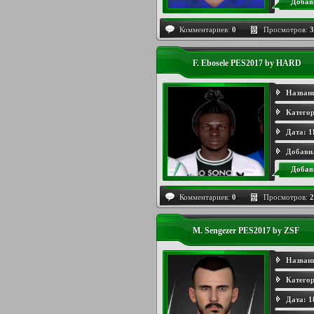
Добав
Комментариев:
0
Просмотров:
3
F. Ebosele PES2017 by HARD
Назван
Категор
Дата:
1
Добави
Добав
Комментариев:
0
Просмотров:
2
M. Sengezer PES2017 by ZSF
Назван
Категор
Дата:
1