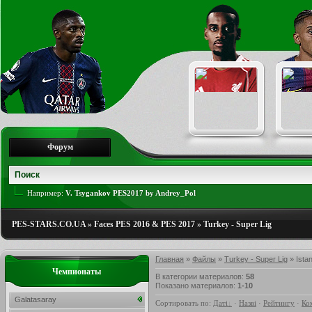
Форум
Например:
V. Tsygankov PES2017 by Andrey_Pol
PES-STARS.CO.UA
»
Faces PES 2016 & PES 2017
»
Turkey - Super Lig
Главная
»
Файлы
»
Turkey - Super Lig
» Ista
Чемпионаты
В категории материалов
:
58
Показано материалов
:
1-10
Galatasaray
Сортировать по
:
Даті
·
Назві
·
Рейтингу
·
Ко