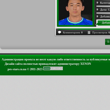
Категор
Дата:
1
Добави
Добав
Комментариев:
0
Просмотров:
6
1
Администрация проекта не несет какую-либо ответственность за публикуемые 
Дизайн сайта полностью принадлежит администратору XENON
pes-stars.co.ua © 2011-2023