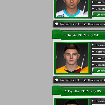
Дата:
2
Добави
Добав
Комментариев:
0
Просмотров:
5
K. Karatas PES2017 by ZSF
Назван
Категор
Дата:
1
Добави
Добав
Комментариев:
0
Просмотров:
4
A. Fayzullaev PES2017 by MS
Назван