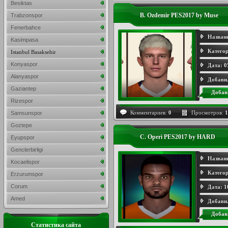
Besiktas
B. Ozdemir PES2017 by Muse
Trabzonspor
Fenerbahce
Назван
Kasimpasa
Категор
Istanbul Basaksehir
Konyaspor
Дата:
0
Alanyaspor
Добави
Gaziantep
Добав
Rizespor
Комментариев:
0
Просмотров:
1
Samsunspor
Goztepe
C. Operi PES2017 by HARD
Eyupspor
Genclerbirligi
Назван
Kocaelispor
Категор
Erzurumspor
Corum
Дата:
1
Amed
Добави
Добав
Статистика сайта