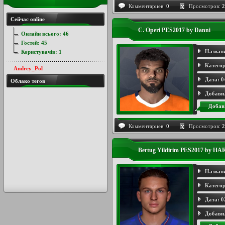
Комментариев:
0
Просмотров:
2
Сейчас online
C. Operi PES2017 by Danni
Онлайн всього:
46
Гостей:
45
Назван
Користувачів:
1
Категор
Andrey_Pol
Дата:
0
Облако тегов
Добави
Добав
Комментариев:
0
Просмотров:
2
Bertug Yildirim PES2017 by H
Назван
Категор
Дата:
0
Добави