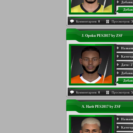
Добави
Добав
Комментариев:
0
Просмотров:
3
J. Opoku PES2017 by ZSF
Назван
Категор
Дата:
2
Добави
Добав
Комментариев:
0
Просмотров:
5
A. Harit PES2017 by ZSF
Назван
Категор