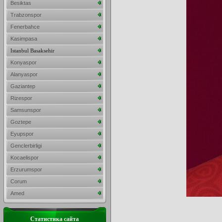
Besiktas
Trabzonspor
Fenerbahce
Kasimpasa
Istanbul Basaksehir
Konyaspor
Alanyaspor
Gaziantep
Rizespor
Samsunspor
Goztepe
Eyupspor
Genclerbirligi
Kocaelispor
Erzurumspor
Corum
Amed
Статистика сайта