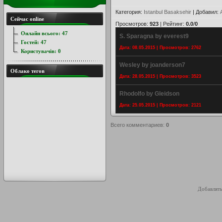
Категория
:
Istanbul Basaksehir
|
Добавил
:
Сейчас online
Просмотров
:
923
|
Рейтинг
:
0.0
/
0
Онлайн всього:
47
S. Sparagna by everest9
Гостей:
47
Дата: 08.05.2015 | Просмотров: 2762
Користувачів:
0
Wesley by joanderson7
Облако тегов
Дата: 28.05.2015 | Просмотров: 3523
Rhodolfo by Gleidson
Дата: 25.05.2015 | Просмотров: 2121
Всего комментариев
:
0
Добавлять