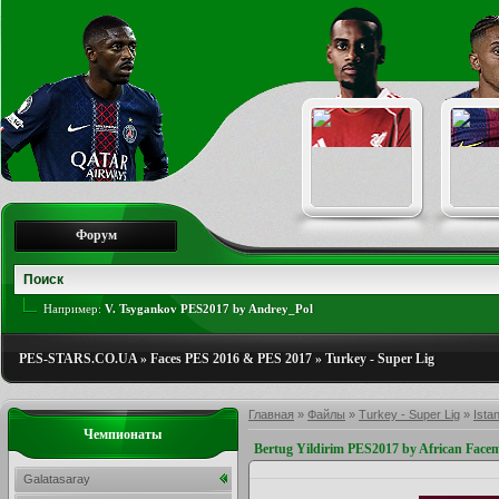
Форум
Например:
V. Tsygankov PES2017 by Andrey_Pol
PES-STARS.CO.UA
»
Faces PES 2016 & PES 2017
»
Turkey - Super Lig
Главная
»
Файлы
»
Turkey - Super Lig
»
Ista
Чемпионаты
Bertug Yildirim PES2017 by African Face
Galatasaray