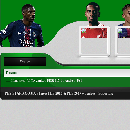
Форум
Например:
V. Tsygankov PES2017 by Andrey_Pol
PES-STARS.CO.UA
»
Faces PES 2016 & PES 2017
»
Turkey - Super Lig