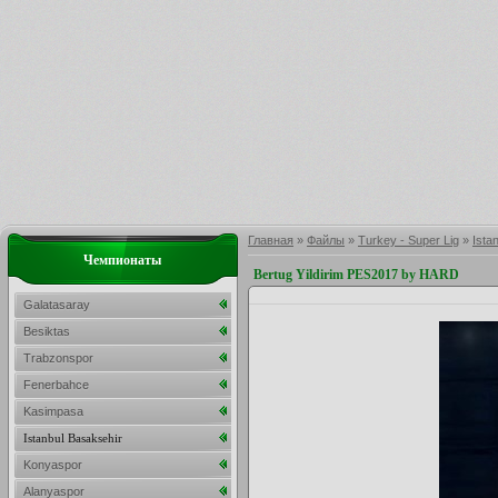
Главная
»
Файлы
»
Turkey - Super Lig
»
Ista
Чемпионаты
Bertug Yildirim PES2017 by HARD
Galatasaray
Besiktas
Trabzonspor
Fenerbahce
Kasimpasa
Istanbul Basaksehir
Konyaspor
Alanyaspor