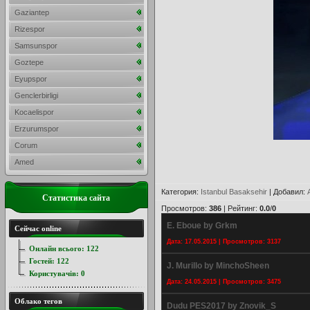
Gaziantep
Rizespor
Samsunspor
Goztepe
Eyupspor
Genclerbirligi
Kocaelispor
Erzurumspor
Corum
Amed
Категория
:
Istanbul Basaksehir
|
Добавил
:
Статистика сайта
Просмотров
:
386
|
Рейтинг
:
0.0
/
0
E. Eboue by Grkm
Сейчас online
Дата: 17.05.2015 | Просмотров: 3137
Онлайн всього:
122
Гостей:
122
J. Murillo by MinchoSheen
Користувачів:
0
Дата: 24.05.2015 | Просмотров: 3475
Облако тегов
Dudu PES2017 by Znovik_S