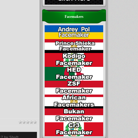
Facemakers
7 by Shaft