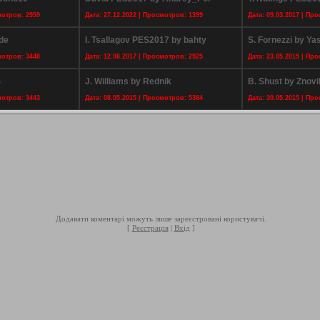
мотров: 2959
Дата: 27.12.2022 | Просмотров: 1399
Дата: 09.03.2017 | Пр
de
I. Tsallagov PES2017 by bahty
S. Fornezzi by Ya
мотров: 3448
Дата: 12.08.2017 | Просмотров: 2925
Дата: 23.05.2015 | Пр
S
J. Williams by Rednik
B. Shust by Znov
мотров: 3443
Дата: 08.05.2015 | Просмотров: 5384
Дата: 30.05.2015 | Пр
Додавати коментарі можуть лише зареєстровані користувачі.
[
Реєстрація
|
Вхід
]