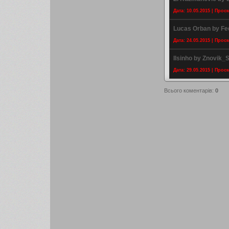
Дата: 10.05.2015 | Прос
Lucas Orban by Fe
Дата: 24.05.2015 | Прос
Ilsinho by Znovik_
Дата: 29.05.2015 | Прос
Всього коментарів
:
0