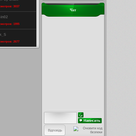
осмотров: 3037
Чат
sin02
осмотров: 1995
ik_S
осмотров: 2677