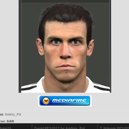
ав
:
Andrey_Pol
тинг
:
0.0
/
0
Bono10
David PES2017 by Andrey_Pol
T. Ndenge PES201