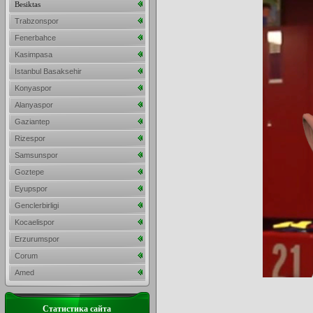
Besiktas
Trabzonspor
Fenerbahce
Kasimpasa
Istanbul Basaksehir
Konyaspor
Alanyaspor
Gaziantep
Rizespor
Samsunspor
Goztepe
Eyupspor
Genclerbirligi
Kocaelispor
Erzurumspor
Corum
Amed
Статистика сайта