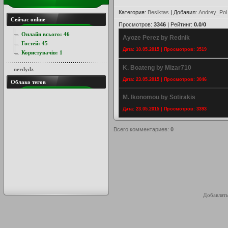
Категория
:
Besiktas
|
Добавил
:
Andrey_Pol
Сейчас online
Просмотров
:
3346
|
Рейтинг
:
0.0
/
0
Онлайн всього:
46
Ayoze Perez by Rednik
Гостей:
45
Дата: 10.05.2015 | Просмотров: 3519
Користувачів:
1
K. Boateng by Mizar710
nerdydz
Дата: 23.05.2015 | Просмотров: 3046
Облако тегов
M. Ikonomou by Sotirakis
Дата: 23.05.2015 | Просмотров: 3393
Всего комментариев
:
0
Добавлять