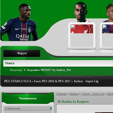
Форум
Например:
V. Tsygankov PES2017 by Andrey_Pol
PES-STARS.CO.UA
»
Faces PES 2016 & PES 2017
»
Turkey - Super Lig
Главная
»
Файлы
»
Turkey - Super Lig
»
Besi
Чемпионаты
M. Rashica by Kruptsev
Galatasaray