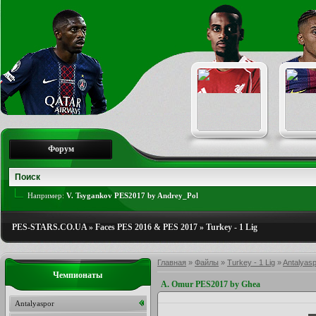
Форум
Например:
V. Tsygankov PES2017 by Andrey_Pol
PES-STARS.CO.UA
»
Faces PES 2016 & PES 2017
»
Turkey - 1 Lig
Главная
»
Файлы
»
Turkey - 1 Lig
»
Antalyas
Чемпионаты
A. Omur PES2017 by Ghea
Antalyaspor