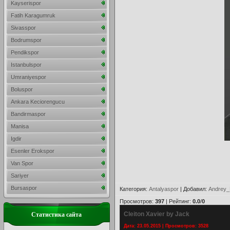
Kayserispor
Fatih Karagumruk
Sivasspor
Bodrumspor
Pendikspor
Istanbulspor
Umraniyespor
Boluspor
Ankara Keciorengucu
Bandirmaspor
Manisa
Igdir
Esenler Erokspor
Van Spor
Sariyer
Bursaspor
Категория
:
Antalyaspor
|
Добавил
:
Andrey_
Просмотров
:
397
|
Рейтинг
:
0.0
/
0
Cleiton Xavier by Jack
Статистика сайта
Дата: 23.05.2015 | Просмотров: 3528