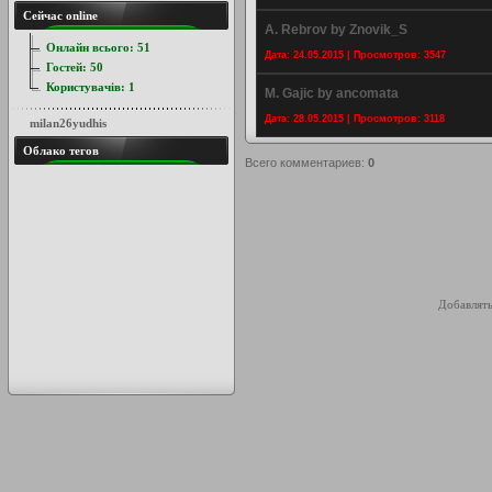
Сейчас online
A. Rebrov by Znovik_S
Онлайн всього:
51
Дата: 24.05.2015 | Просмотров: 3547
Гостей:
50
Користувачів:
1
M. Gajic by ancomata
Дата: 28.05.2015 | Просмотров: 3118
milan26yudhis
Облако тегов
Всего комментариев
:
0
Добавлять