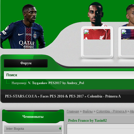
Форум
Например:
V. Tsygankov PES2017 by Andrey_Pol
PES-STARS.CO.UA
»
Faces PES 2016 & PES 2017
»
Colombia - Primera A
Главная
»
Файлы
»
Colombia - Primera A
»
Al
Чемпионаты
Pedro Franco by Yasin02
Inter Bogota