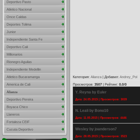
Deportivo Pasto
Atletico Nacional
Once Caldas
Deportes Tolima
Junior
Independiente Santa Fe
Deportivo Cali
Millonarios
Rionegro Aguilas
Independiente Medellin
Atletico Bucaramanga
Категория
:
Alianza
|
Добавил
:
Andrey_Pol
America de Cali
Просмотров
:
3507
|
Рейтинг
:
0.0
/
0
Alianza
Y. Reyna by Euler
Deportivo Pereira
Дата: 24.05.2015 | Просмотров: 3039
Boyaca Chico
N. Leali by Bono10
Llaneros
Дата: 11.05.2015 | Просмотров: 4446
Fortaleza CEIF
Wesley by joanderson7
Cucuta Deportivo
Дата: 28.05.2015 | Просмотров: 3523