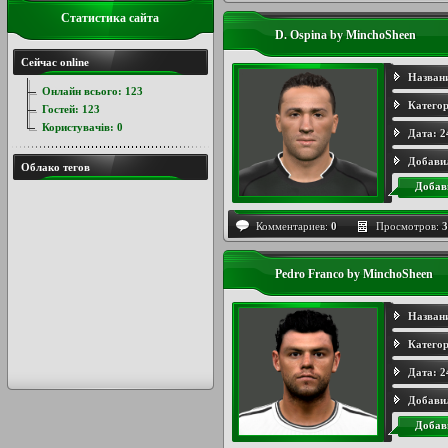
Статистика сайта
D. Ospina by MinchoSheen
Сейчас online
Назван
Онлайн всього:
123
Категор
Гостей:
123
Користувачів:
0
Дата:
2
Добави
Облако тегов
Добав
Комментариев:
0
Просмотров:
3
Pedro Franco by MinchoSheen
Назван
Категор
Дата:
2
Добави
Добав