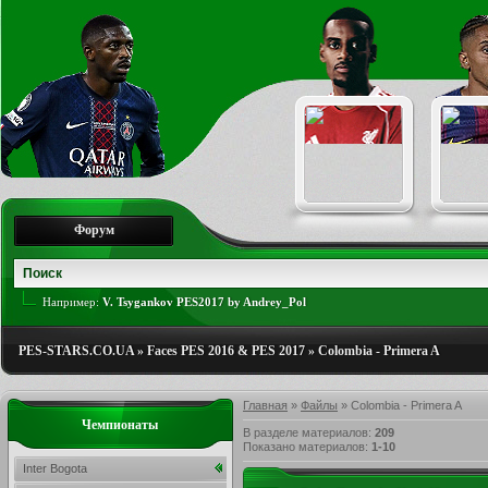
Форум
Например:
V. Tsygankov PES2017 by Andrey_Pol
PES-STARS.CO.UA
»
Faces PES 2016 & PES 2017
»
Colombia - Primera A
Главная
»
Файлы
» Colombia - Primera A
Чемпионаты
В разделе материалов
:
209
Показано материалов
:
1-10
Inter Bogota