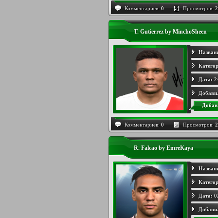
Комментариев:
0
Просмотров:
2
T. Gutierrez by MinchoSheen
Назван
Категор
Дата:
2
Добави
Добав
Комментариев:
0
Просмотров:
2
R. Falcao by EmreKaya
Назван
Категор
Дата:
0
Добави