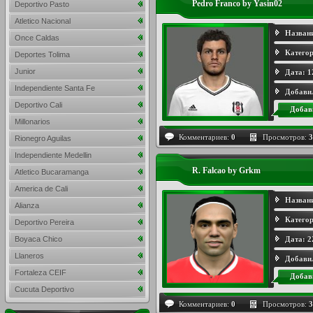
Pedro Franco by Yasin02
Deportivo Pasto
Atletico Nacional
Назван
Once Caldas
Категор
Deportes Tolima
Junior
Дата:
1
Independiente Santa Fe
Добави
Deportivo Cali
Добав
Millonarios
Комментариев:
0
Просмотров:
3
Rionegro Aguilas
Independiente Medellin
R. Falcao by Grkm
Atletico Bucaramanga
America de Cali
Назван
Alianza
Категор
Deportivo Pereira
Boyaca Chico
Дата:
2
Llaneros
Добави
Fortaleza CEIF
Добав
Cucuta Deportivo
Комментариев:
0
Просмотров:
3