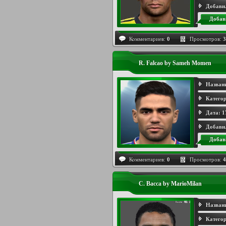
Добави
Добав
Комментариев:
0
Просмотров:
3
R. Falcao by Sameh Momen
Назван
Категор
Дата:
1
Добави
Добав
Комментариев:
0
Просмотров:
4
C. Bacca by MarioMilan
Назван
Категор