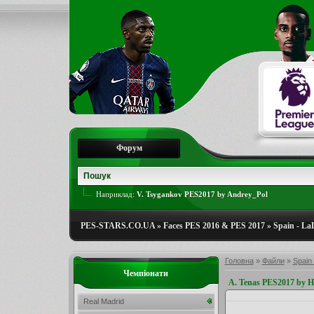
Форум
Наприклад:
V. Tsygankov PES2017 by Andrey_Pol
PES-STARS.CO.UA
»
Faces PES 2016 & PES 2017
»
Spain - La
Головна
»
Файли
»
Spain 
Чемпіонати
A. Tenas PES2017 by
Real Madrid