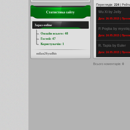
Переглядів
:
224
|
Рейт
Wu Xi by Jelly
Статистика сайту
Дата: 26.05.2015 | Прос
Зараз online
P. Pogba by mystiq
Онлайн всього:
48
Дата: 24.05.2015 | Прос
Гостей:
47
Користувачів:
1
R. Tapia by Euler
Дата: 24.05.2015 | Прос
milan26yudhis
Всього коментарів
:
0