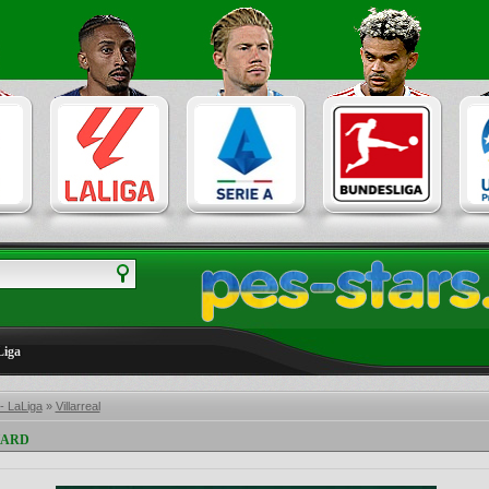
Liga
- LaLiga
»
Villarreal
 HARD