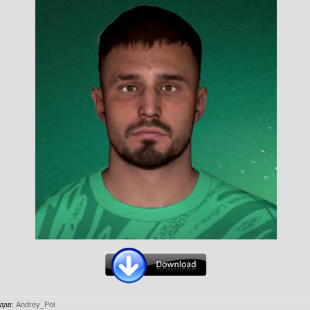
дав
:
Andrey_Pol