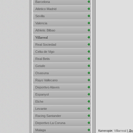
Barcelona
Atletico Madrid
Sevilla
Valencia
Athletic Bilbao
Villarreal
Real Sociedad
Celta de Vigo
Real Betis
Getafe
Osasuna
Rayo Vallecano
Deportivo Alaves
Espanyol
Elche
Levante
Racing Santander
Deportivo La Coruna
Malaga
Категорія
:
Villarreal
|
До