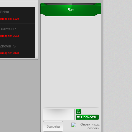
Чат
 Grkm
осмотров: 6129
y PantelG7
осмотров: 3663
y Znovik_S
осмотров: 3978