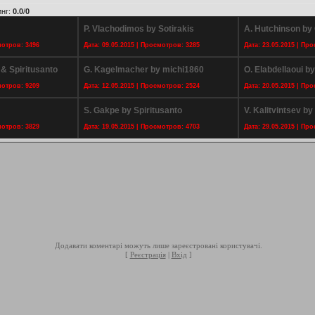
инг
:
0.0
/
0
P. Vlachodimos by Sotirakis
A. Hutchinson by
мотров: 3496
Дата: 09.05.2015 | Просмотров: 3285
Дата: 23.05.2015 | Пр
 & Spiritusanto
G. Kagelmacher by michi1860
O. Elabdellaoui b
мотров: 9209
Дата: 12.05.2015 | Просмотров: 2524
Дата: 20.05.2015 | Пр
S. Gakpe by Spiritusanto
V. Kalitvintsev b
мотров: 3829
Дата: 19.05.2015 | Просмотров: 4703
Дата: 29.05.2015 | Пр
Додавати коментарі можуть лише зареєстровані користувачі.
[
Реєстрація
|
Вхід
]