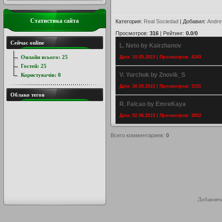
Статистика сайта
Категория
:
Real Sociedad
|
Добавил
:
Andre
Просмотров
:
316
|
Рейтинг
:
0.0
/
0
Сейчас online
L. Neto by Kairzhanov
Онлайн всього:
25
Дата: 10.05.2015 | Просмотров: 4343
Гостей:
25
V. Yurchuk by Znovik_S
Користувачів:
0
Дата: 30.05.2015 | Просмотров: 3191
Облако тегов
R. Falcao by EmreKaya
Дата: 02.06.2015 | Просмотров: 3852
Всего комментариев
:
0
Добавлять