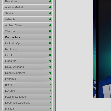
Barcelona
Atletico Madrid
Sevilla
Valencia
Athletic Bilbao
Villarreal
Real Sociedad
Celta de Vigo
Real Betis
Getafe
Osasuna
Rayo Vallecano
Deportivo Alaves
Espanyol
Elche
Levante
Racing Santander
Deportivo La Coruna
Malaga