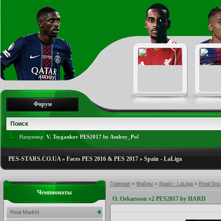
Форум
Например:
V. Tsygankov PES2017 by Andrey_Pol
PES-STARS.CO.UA
»
Faces PES 2016 & PES 2017
»
Spain - LaLiga
Главная
»
Файлы
»
Spain - LaLiga
»
Real Soc
Чемпионаты
O. Oskarsson v2 PES2017 by HARD
Real Madrid