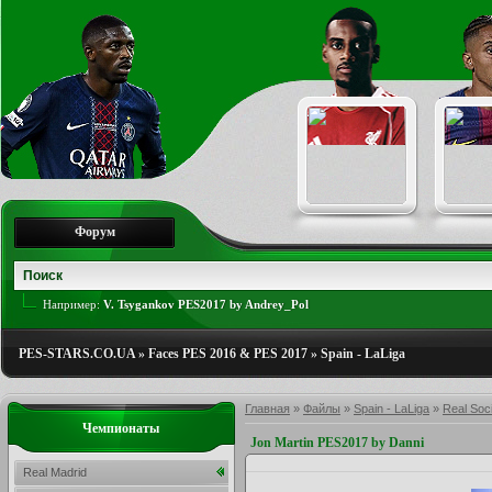
Форум
Например:
V. Tsygankov PES2017 by Andrey_Pol
PES-STARS.CO.UA
»
Faces PES 2016 & PES 2017
»
Spain - LaLiga
Главная
»
Файлы
»
Spain - LaLiga
»
Real Soc
Чемпионаты
Jon Martin PES2017 by Danni
Real Madrid