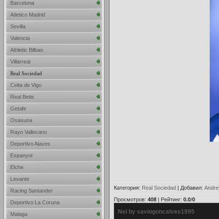
Barcelona
Atletico Madrid
Sevilla
Valencia
Athletic Bilbao
Villarreal
Real Sociedad
Celta de Vigo
Real Betis
Getafe
Osasuna
Rayo Vallecano
Deportivo Alaves
Espanyol
Elche
Levante
Категория
:
Real Sociedad
|
Добавил
:
Andre
Racing Santander
Просмотров
:
408
|
Рейтинг
:
0.0
/
0
Deportivo La Coruna
Nei by saviogoncalves1995
Malaga