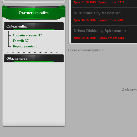
Дата: 01.06.2015 | Просмотров: 1719
Статистика сайта
M. Hummels by MarioMilan
Дата: 15.05.2015 | Просмотров: 4162
Сейчас online
Drissa Diakite by Spiritusanto
Онлайн всього:
37
Дата: 20.05.2015 | Просмотров: 4114
Гостей:
37
Користувачів:
0
Всего комментариев
:
0
Облако тегов
Добавлять