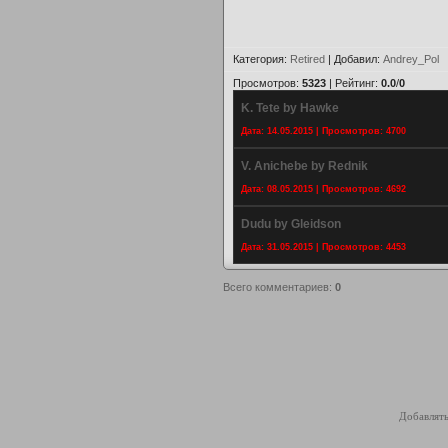
Категория
:
Retired
|
Добавил
:
Andrey_Pol
Просмотров
:
5323
|
Рейтинг
:
0.0
/
0
K. Tete by Hawke
Дата: 14.05.2015 | Просмотров: 4700
V. Anichebe by Rednik
Дата: 08.05.2015 | Просмотров: 4692
Dudu by Gleidson
Дата: 31.05.2015 | Просмотров: 4453
Всего комментариев
:
0
Добавлять