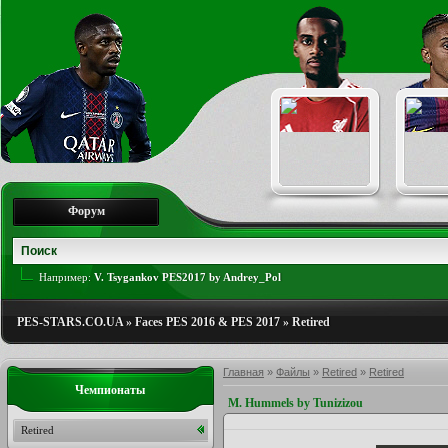
Форум
Например:
V. Tsygankov PES2017 by Andrey_Pol
PES-STARS.CO.UA
»
Faces PES 2016 & PES 2017
»
Retired
Главная
»
Файлы
»
Retired
»
Retired
Чемпионаты
M. Hummels by Tunizizou
Retired