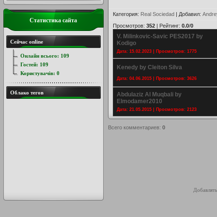
Категория
:
Real Sociedad
|
Добавил
:
Andre
Статистика сайта
Просмотров
:
352
|
Рейтинг
:
0.0
/
0
V. Milinkovic-Savic PES2017 by
Сейчас online
Kodigo
Дата: 15.02.2023 | Просмотров: 1775
Онлайн всього:
109
Гостей:
109
Kenedy by Cleiton Silva
Користувачів:
0
Дата: 04.06.2015 | Просмотров: 3626
Облако тегов
Abdulaziz Al Muqbali by
Elmodamer2010
Дата: 21.05.2015 | Просмотров: 2123
Всего комментариев
:
0
Добавлять