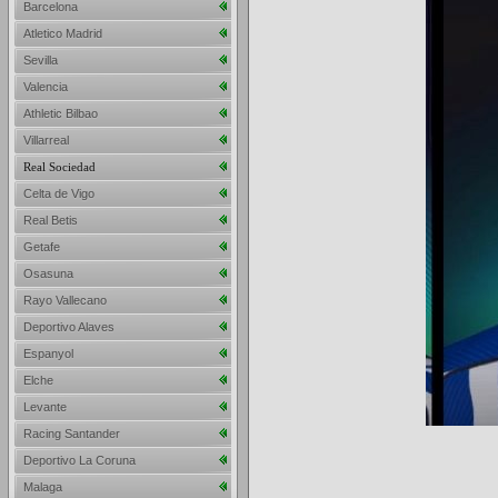
Barcelona
Atletico Madrid
Sevilla
Valencia
Athletic Bilbao
Villarreal
Real Sociedad
Celta de Vigo
Real Betis
Getafe
Osasuna
Rayo Vallecano
Deportivo Alaves
Espanyol
Elche
Levante
Racing Santander
Deportivo La Coruna
Malaga