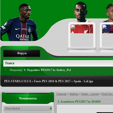
Форум
Например:
V. Tsygankov PES2017 by Andrey_Pol
PES-STARS.CO.UA
»
Faces PES 2016 & PES 2017
»
Spain - LaLiga
Главная
»
Файлы
»
Spain - LaLiga
»
Real Soc
Чемпионаты
J. Aramburu PES2017 by HARD
Real Madrid