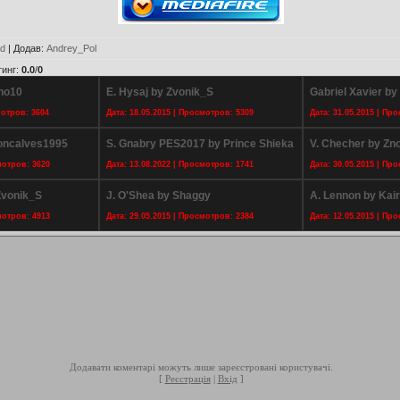
ad
|
Додав
:
Andrey_Pol
тинг
:
0.0
/
0
ono10
E. Hysaj by Zvonik_S
Gabriel Xavier by
мотров: 3604
Дата: 18.05.2015 | Просмотров: 5309
Дата: 31.05.2015 | Пр
goncalves1995
S. Gnabry PES2017 by Prince Shieka
V. Checher by Zn
мотров: 3620
Дата: 13.08.2022 | Просмотров: 1741
Дата: 30.05.2015 | Пр
 Zvonik_S
J. O'Shea by Shaggy
A. Lennon by Kai
мотров: 4913
Дата: 29.05.2015 | Просмотров: 2384
Дата: 12.05.2015 | Пр
Додавати коментарі можуть лише зареєстровані користувачі.
[
Реєстрація
|
Вхід
]