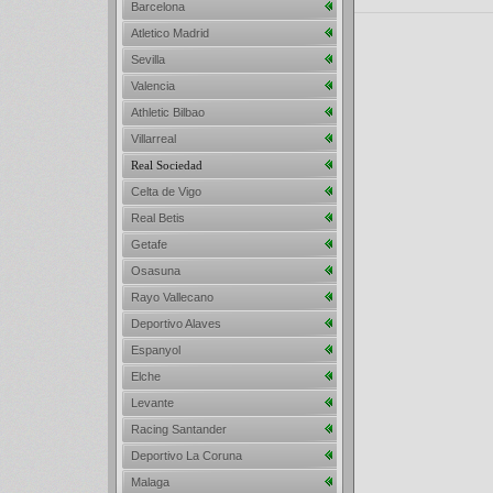
Barcelona
Atletico Madrid
Sevilla
Valencia
Athletic Bilbao
Villarreal
Real Sociedad
Celta de Vigo
Real Betis
Getafe
Osasuna
Rayo Vallecano
Deportivo Alaves
Espanyol
Elche
Levante
Racing Santander
Deportivo La Coruna
Malaga