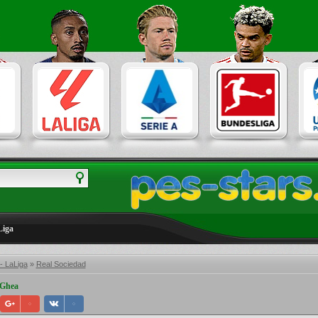
Liga
- LaLiga
»
Real Sociedad
 Ghea