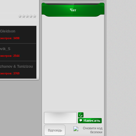
Чат
 Gleidson
осмотров: 3498
ovik_S
осмотров: 2544
rzhanov & Tunizizou
осмотров: 3769