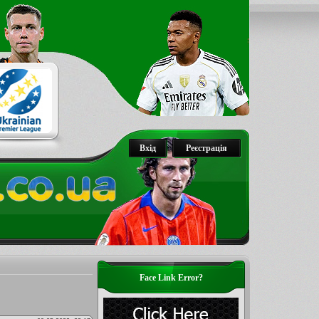
Вхід
Реєстрація
Face Link Error?