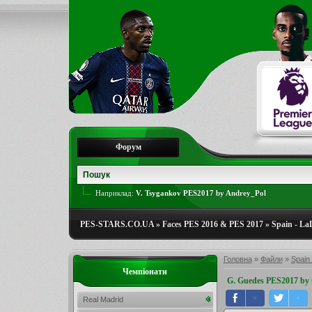
Форум
Наприклад:
V. Tsygankov PES2017 by Andrey_Pol
PES-STARS.CO.UA
»
Faces PES 2016 & PES 2017
»
Spain - La
Головна
»
Файли
»
Spain 
Чемпіонати
G. Guedes PES2017 by
Real Madrid