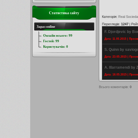
Статистика сайту
Категорія
:
Real Socied
Переглядів
:
1247
|
Рей
Зараз online
F. Djordjevic by B
Онлайн всього:
99
Дата: 11.05.2015 | Прос
Гостей:
99
Користувачів:
0
S. Quinn by savio
Дата: 23.05.2015 | Прос
A. Illarramendi by
Дата: 18.05.2015 | Прос
Всього коментарів
:
0