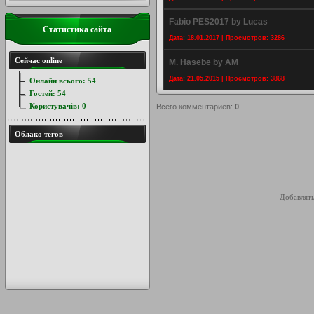
Fabio PES2017 by Lucas
Статистика сайта
Дата: 18.01.2017 | Просмотров: 3286
Сейчас online
M. Hasebe by AM
Дата: 21.05.2015 | Просмотров: 3868
Онлайн всього:
54
Гостей:
54
Користувачів:
0
Всего комментариев
:
0
Облако тегов
Добавлять