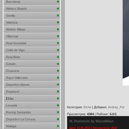
Barcelona
Atletico Madrid
Sevilla
Valencia
Athletic Bilbao
Villarreal
Real Sociedad
Celta de Vigo
Real Betis
Getafe
Osasuna
Rayo Vallecano
Deportivo Alaves
Espanyol
Elche
Levante
Категория
:
Elche
|
Добавил
:
Andrey_Pol
Racing Santander
Просмотров
:
4384
|
Рейтинг
:
5.0
/
1
Deportivo La Coruna
M. Hummels by MarioMilan
Malaga
Дата: 15.05.2015 | Просмотров: 4162