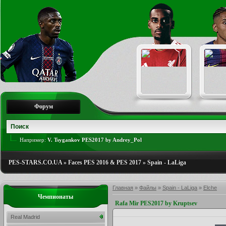
Форум
Например:
V. Tsygankov PES2017 by Andrey_Pol
PES-STARS.CO.UA
»
Faces PES 2016 & PES 2017
»
Spain - LaLiga
Главная
»
Файлы
»
Spain - LaLiga
»
Elche
Чемпионаты
Rafa Mir PES2017 by Kruptsev
Real Madrid