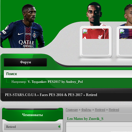
Форум
Например:
V. Tsygankov PES2017 by Andrey_Pol
PES-STARS.CO.UA
»
Faces PES 2016 & PES 2017
»
Retired
Главная
»
Файлы
»
Retired
»
Retired
Чемпионаты
Leo Matos by Znovik_S
Retired