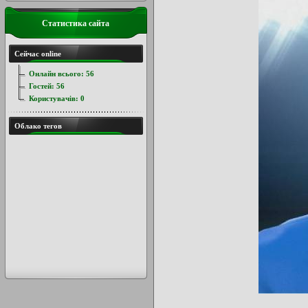
Статистика сайта
Сейчас online
Онлайн всього:
56
Гостей:
56
Користувачів:
0
Облако тегов