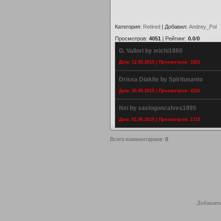
Категория
:
Retired
|
Добавил
:
Andrey_Pol
Просмотров
:
4051
|
Рейтинг
:
0.0
/
0
G. Vallori by michi1860
Дата: 12.05.2015 | Просмотров: 1921
Drissa Diakite by Spiritusanto
Дата: 20.05.2015 | Просмотров: 4114
Nei by saviogoncalves1995
Дата: 01.06.2015 | Просмотров: 1719
Всего комментариев
:
0
Добавлять