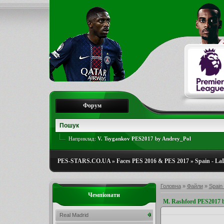
Форум
Наприклад:
V. Tsygankov PES2017 by Andrey_Pol
PES-STARS.CO.UA
»
Faces PES 2016 & PES 2017
»
Spain - La
Головна
»
Файли
»
Spain 
Чемпіонати
M. Rashford PES2017
Real Madrid