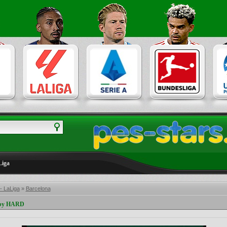
Liga
- LaLiga
»
Barcelona
 by HARD