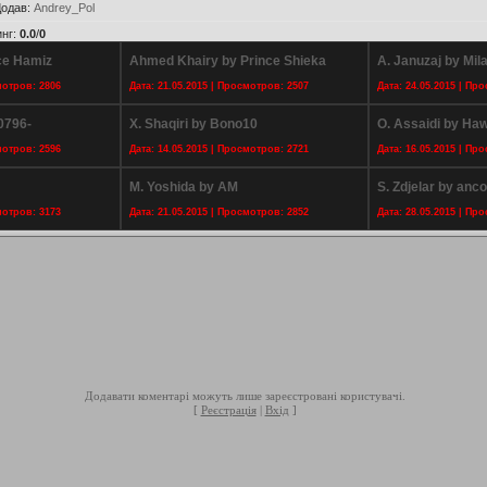
одав
:
Andrey_Pol
инг
:
0.0
/
0
nce Hamiz
Ahmed Khairy by Prince Shieka
A. Januzaj by Mil
мотров: 2806
Дата: 21.05.2015 | Просмотров: 2507
Дата: 24.05.2015 | Пр
0796-
X. Shaqiri by Bono10
O. Assaidi by Ha
мотров: 2596
Дата: 14.05.2015 | Просмотров: 2721
Дата: 16.05.2015 | Пр
M. Yoshida by AM
S. Zdjelar by anc
мотров: 3173
Дата: 21.05.2015 | Просмотров: 2852
Дата: 28.05.2015 | Пр
Додавати коментарі можуть лише зареєстровані користувачі.
[
Реєстрація
|
Вхід
]