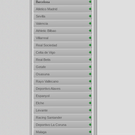
Barcelona
Atletico Madrid
Sevilla
Valencia
Athletic Bilbao
Villarreal
Real Sociedad
Celta de Vigo
Real Betis
Getafe
Osasuna
Rayo Vallecano
Deportivo Alaves
Espanyol
Elche
Levante
Racing Santander
Deportivo La Coruna
Malaga