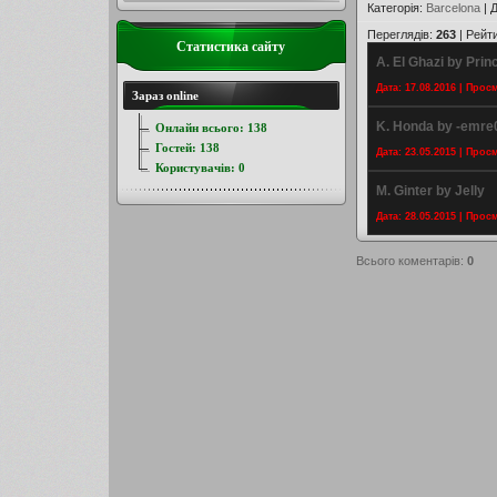
Категорія
:
Barcelona
|
Д
Переглядів
:
263
|
Рейт
Статистика сайту
A. El Ghazi by Pri
Дата: 17.08.2016 | Прос
Зараз online
K. Honda by -emre
Онлайн всього:
138
Гостей:
138
Дата: 23.05.2015 | Прос
Користувачів:
0
M. Ginter by Jelly
Дата: 28.05.2015 | Прос
Всього коментарів
:
0