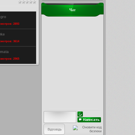
Чат
agro
осмотров: 2893
wke
осмотров: 3614
omata
осмотров: 2965