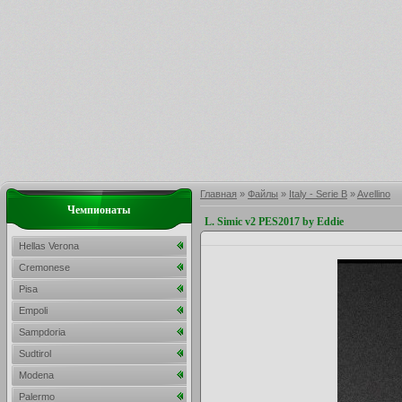
Главная
»
Файлы
»
Italy - Serie B
»
Avellino
Чемпионаты
L. Simic v2 PES2017 by Eddie
Hellas Verona
Cremonese
Pisa
Empoli
Sampdoria
Sudtirol
Modena
Palermo