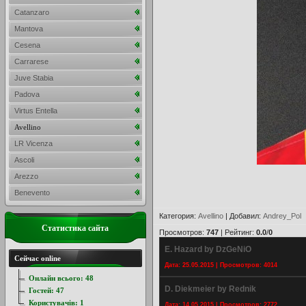
Catanzaro
Mantova
Cesena
Carrarese
Juve Stabia
Padova
Virtus Entella
Avellino
LR Vicenza
Ascoli
Arezzo
Benevento
Категория
:
Avellino
|
Добавил
:
Andrey_Pol
Статистика сайта
Просмотров
:
747
|
Рейтинг
:
0.0
/
0
E. Hazard by DzGeNiO
Сейчас online
Дата: 25.05.2015 | Просмотров: 4014
Онлайн всього:
48
D. Diekmeier by Rednik
Гостей:
47
Користувачів:
1
Дата: 14.05.2015 | Просмотров: 2772