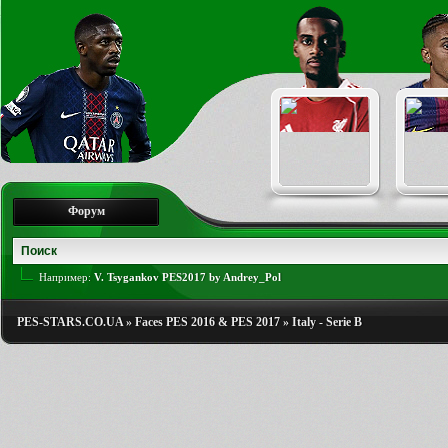
Форум
Например:
V. Tsygankov PES2017 by Andrey_Pol
PES-STARS.CO.UA
»
Faces PES 2016 & PES 2017
»
Italy - Serie B