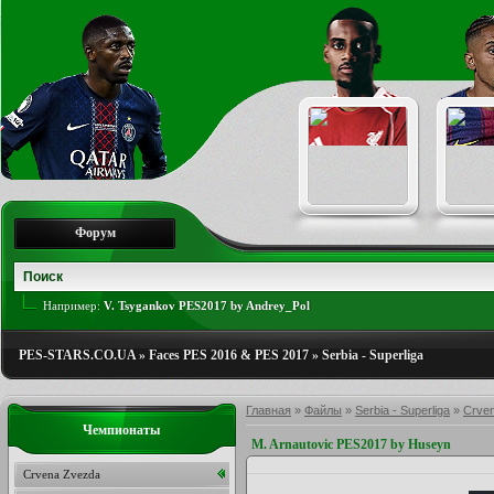
Форум
Например:
V. Tsygankov PES2017 by Andrey_Pol
PES-STARS.CO.UA
»
Faces PES 2016 & PES 2017
»
Serbia - Superliga
Главная
»
Файлы
»
Serbia - Superliga
»
Crve
Чемпионаты
M. Arnautovic PES2017 by Huseyn
Crvena Zvezda