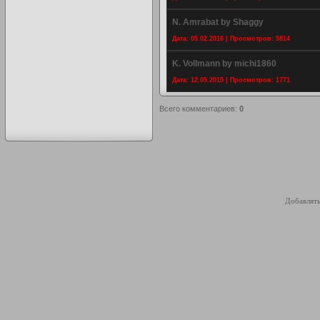
N. Amrabat by Shaggy
Дата: 05.02.2016 | Просмотров: 5814
K. Vollmann by michi1860
Дата: 12.05.2015 | Просмотров: 1771
Всего комментариев
:
0
Добавлять