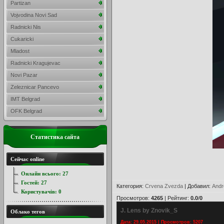
Partizan
Vojvodina Novi Sad
Radnicki Nis
Cukaricki
Mladost
Radnicki Kragujevac
Novi Pazar
Zeleznicar Pancevo
IMT Belgrad
OFK Belgrad
Статистика сайта
Сейчас online
Онлайн всього:
27
Гостей:
27
Категория
:
Crvena Zvezda
|
Добавил
:
Andr
Користувачів:
0
Просмотров
:
4265
|
Рейтинг
:
0.0
/
0
J. Lens by Znovik_S
Облако тегов
Дата: 29.05.2015 | Просмотров: 5207