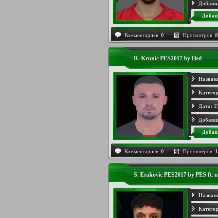
Добави
Добав
Комментариев:
0
Просмотров:
8
R. Krunic PES2017 by Hed
Назван
Категор
Дата:
2
Добави
Добав
Комментариев:
0
Просмотров:
1
S. Erakovic PES2017 by PES ft. 
Назван
Категор