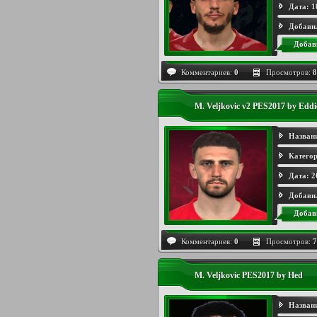
Дата:
1
Добави
Добав
Комментариев:
0
Просмотров:
8
M. Veljkovic v2 PES2017 by Eddi
Назван
Категор
Дата:
2
Добави
Добав
Комментариев:
0
Просмотров:
7
M. Veljkovic PES2017 by Hed
Назван