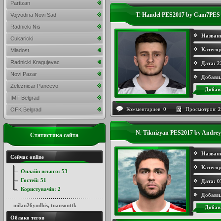
Partizan
T. Handel PES2017 by Cam7PES
Vojvodina Novi Sad
Radnicki Nis
Назван
Cukaricki
Категор
Mladost
Radnicki Kragujevac
Дата:
2
Novi Pazar
Добави
Zeleznicar Pancevo
Добав
IMT Belgrad
Комментариев:
0
Просмотров:
2
OFK Belgrad
N. Tiknizyan PES2017 by Andrey
Статистика сайта
Назван
Сейчас online
Категор
Онлайн всього:
53
Гостей:
51
Дата:
0
Користувачів:
2
Добави
milan26yudhis
,
tuansonttk
Добав
Облако тегов