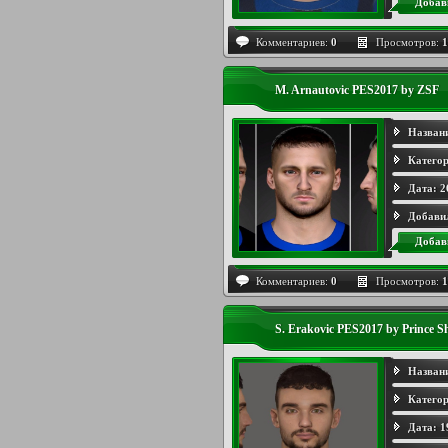
Добав
Комментариев:
0
Просмотров:
1
M. Arnautovic PES2017 by ZSF
Назван
Категор
Дата:
2
Добави
Добав
Комментариев:
0
Просмотров:
1
S. Erakovic PES2017 by Prince S
Назван
Категор
Дата:
1