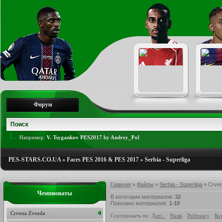
Форум
Например:
V. Tsygankov PES2017 by Andrey_Pol
PES-STARS.CO.UA
»
Faces PES 2016 & PES 2017
»
Serbia - Superliga
Главная
»
Файлы
»
Serbia - Superliga
» Crve
Чемпионаты
В категории материалов
:
32
Показано материалов
:
1-10
Crvena Zvezda
Сортировать по
:
Даті
·
Назві
·
Рейтингу
·
Ко