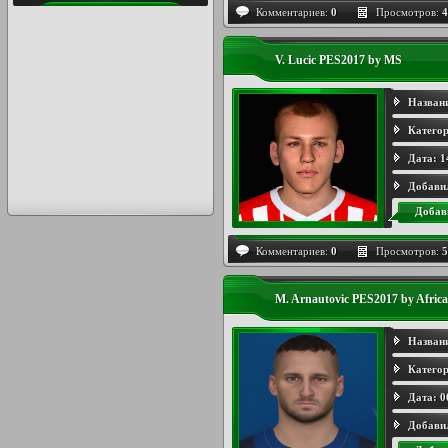
Комментариев:
0
Просмотров:
4
V. Lucic PES2017 by MS
Назван
Категор
Дата:
1
Добави
Добав
Комментариев:
0
Просмотров:
5
M. Arnautovic PES2017 by Afric
Назван
Категор
Дата:
0
Добави