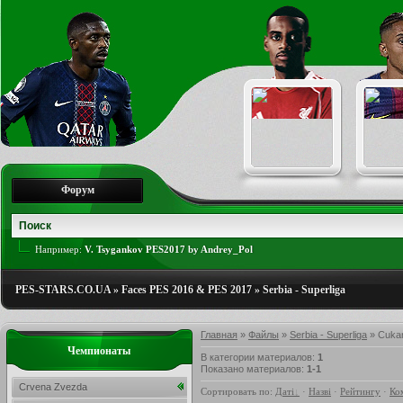
Форум
Например:
V. Tsygankov PES2017 by Andrey_Pol
PES-STARS.CO.UA
»
Faces PES 2016 & PES 2017
»
Serbia - Superliga
Главная
»
Файлы
»
Serbia - Superliga
» Cukar
Чемпионаты
В категории материалов
:
1
Показано материалов
:
1-1
Crvena Zvezda
Сортировать по
:
Даті
·
Назві
·
Рейтингу
·
Ко