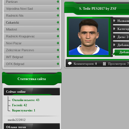
Partizan
S. Tedic PES2017 by ZSF
Vojvodina Novi Sad
Radnicki Nis
Назван
Cukaricki
Категор
Mladost
Radnicki Kragujevac
Дата:
2
Novi Pazar
Добави
Zeleznicar Pancevo
Добав
IMT Belgrad
Комментариев:
0
Просмотров:
7
OFK Belgrad
Статистика сайта
Сейчас online
Онлайн всього:
43
Гостей:
42
Користувачів:
1
medo222012
Облако тегов