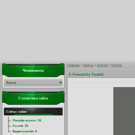
Главная
»
Файлы
»
Retired
»
Retired
Чемпионаты
S. Fornezzi by Yasin02
Retired
Статистика сайта
Сейчас online
Онлайн всього:
56
Гостей:
56
Користувачів:
0