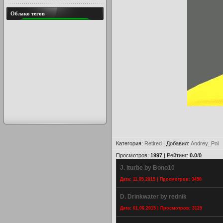
Облако тегов
Категория
:
Retired
|
Добавил
:
Andrey_Pol
Просмотров
:
1997
|
Рейтинг
:
0.0
/
0
J. Iturbe by Bono10
Дата: 11.05.2015 | Просмотров: 3458
D. Drinkwater by rednik
Дата: 01.06.2015 | Просмотров: 3129