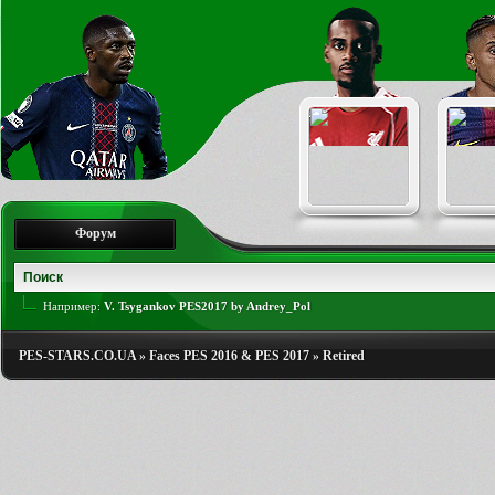
Форум
Например:
V. Tsygankov PES2017 by Andrey_Pol
PES-STARS.CO.UA
»
Faces PES 2016 & PES 2017
»
Retired