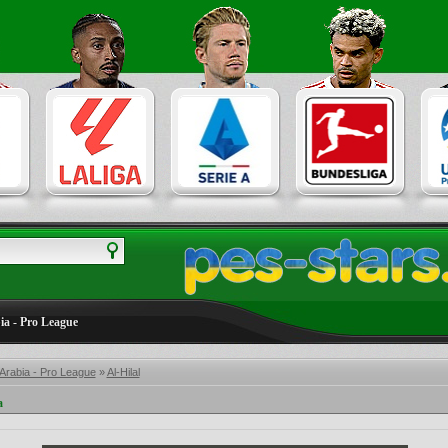
ia - Pro League
Arabia - Pro League
»
Al-Hilal
a