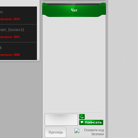
Чат
er
осмотров: 2619
ndri_Dexter11
осмотров: 3001
k
осмотров: 3888