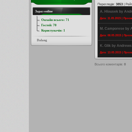
Переглядів
:
3853
|
Рей
Зараз online
A. Hlousek by And
Дата: 11.05.2015 | Прос
Онлайн всього:
71
Гостей:
70
M. Camporese by 
Користувачів:
1
Дата: 08.05.2015 | Прос
Dalang
K. Glik by Andrews
Дата: 13.05.2015 | Прос
Всього коментарів
:
0