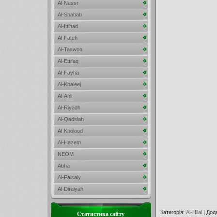
Al-Nassr
Al-Shabab
Al-Ittihad
Al-Fateh
Al-Taawon
Al-Ettifaq
Al-Fayha
Al-Khaleej
Al-Ahli
Al-Riyadh
Al-Qadsiah
Al-Kholood
Al-Hazem
NEOM
Abha
Al-Faisaly
Al-Diraiyah
Категорія
:
Al-Hilal
|
Дод
Статистика сайту