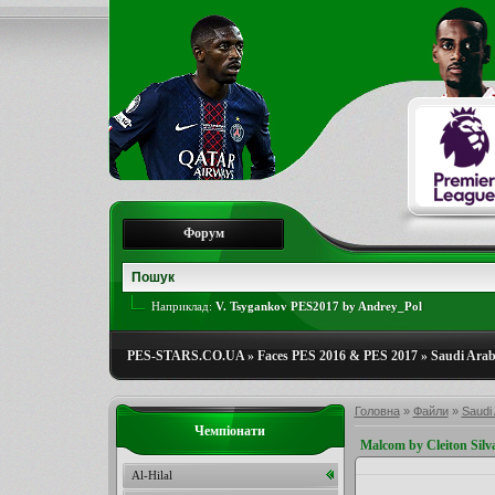
Форум
Наприклад:
V. Tsygankov PES2017 by Andrey_Pol
PES-STARS.CO.UA
»
Faces PES 2016 & PES 2017
»
Saudi Arab
Головна
»
Файли
»
Saudi 
Чемпіонати
Malcom by Cleiton Silv
Al-Hilal