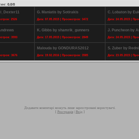
тинг
:
0.0
/
0
ri_Dexter11
G. Maniatis by Sotirakis
C. Lobaton by Eul
мотров: 2526
Дата: 07.05.2015 | Просмотров: 3472
Дата: 24.05.2015 | Пр
Andrews
K. Gibbs by shamrik_gunners
J. Puncheon by A
мотров: 3593
Дата: 17.05.2015 | Просмотров: 2849
Дата: 24.05.2015 | Пр
Malouda by GONDURAS2012
S. Zuber by Redni
мотров: 3676
Дата: 19.02.2016 | Просмотров: 3585
Дата: 23.05.2015 | Пр
Додавати коментарі можуть лише зареєстровані користувачі.
[
Реєстрація
|
Вхід
]