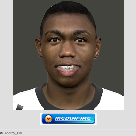
ав
:
Andrey_Pol