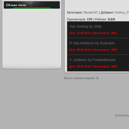
Облако тегов
Категория
:
Wydad AC
|
Добавил
:
Andrey_P
Просмотров
:
175
|
Рейтинг
:
0.0
/
0
Yan Junling by Jelly
Дата: 26.05.2015 | Просмотров: 3901
P. Vlachodimos by Sotirakis
Дата: 09.05.2015 | Просмотров: 3285
Y. Jebbour by Footballmania
Дата: 28.05.2015 | Просмотров: 1895
Всего комментариев
:
0
Добавлять