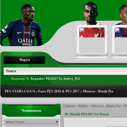
Форум
Например:
V. Tsygankov PES2017 by Andrey_Pol
PES-STARS.CO.UA
»
Faces PES 2016 & PES 2017
»
Morocco - Botola Pro
Главная
»
Файлы
»
Morocco - Botola Pro
»
W
Чемпионаты
M. Moufid PES2017 by Danni
Ittihad Tanger