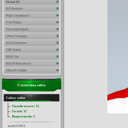
Wydad AC
RS Berkane
Raja Casablanca
FUS Rabat
Hassania Agadir
Union Touarga
RCA Zemamra
FAR Rabat
MAS Fes
KACM Marrakech
Difaa El Jadida
Статистика сайта
Сейчас online
Онлайн всього:
32
Гостей:
31
Користувачів:
1
medo222012