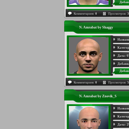
Добав
Комментариев:
0
Просмотров:
3
N. Amrabat by Shaggy
Назван
Категор
Дата:
0
Добави
Добав
Комментариев:
0
Просмотров:
5
N. Amrabat by Znovik_S
Назван
Категор
Дата:
2