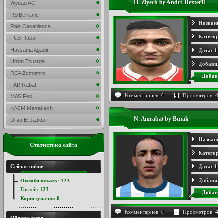
H. Ziyech by Andri_Dexter11
Wydad AC
RS Berkane
Назван
Raja Casablanca
Категор
FUS Rabat
Hassania Agadir
Дата:
1
Union Touarga
Добави
RCA Zemamra
Добав
FAR Rabat
Комментариев:
0
Просмотров:
4
MAS Fes
KACM Marrakech
N. Amrabat by Burak
Difaa El Jadida
Назван
Статистика сайта
Категор
Сейчас online
Дата:
1
Добави
Онлайн всього:
123
Гостей:
123
Добав
Користувачів:
0
Комментариев:
0
Просмотров:
4
Облако тегов