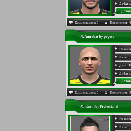
Добави
Добав
Комментариев:
0
Просмотров:
4
N. Amrabat by pogoss
Назван
Категор
Дата:
1
Добави
Добав
Комментариев:
0
Просмотров:
3
M. Rayhi by Professional
Назван
Категор