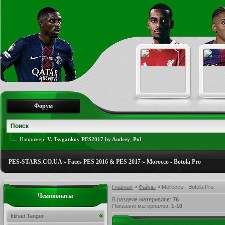
Форум
Например:
V. Tsygankov PES2017 by Andrey_Pol
PES-STARS.CO.UA
»
Faces PES 2016 & PES 2017
»
Morocco - Botola Pro
Главная
»
Файлы
» Morocco - Botola Pro
Чемпионаты
В разделе материалов
:
76
Показано материалов
:
1-10
Ittihad Tanger