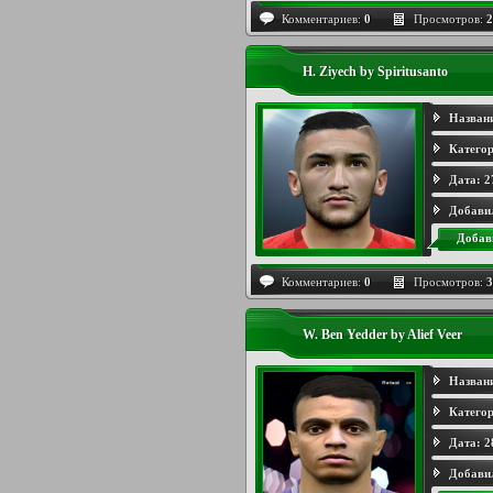
Комментариев:
0
Просмотров:
2
H. Ziyech by Spiritusanto
Назван
Категор
Дата:
2
Добави
Добав
Комментариев:
0
Просмотров:
3
W. Ben Yedder by Alief Veer
Назван
Категор
Дата:
2
Добави