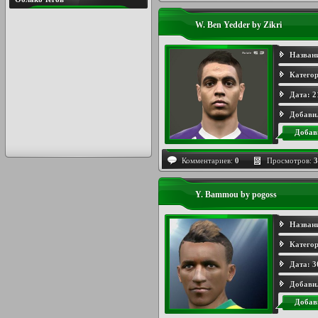
W. Ben Yedder by Zikri
Назван
Категор
Дата:
2
Добави
Добав
Комментариев:
0
Просмотров:
3
Y. Bammou by pogoss
Назван
Категор
Дата:
3
Добави
Добав