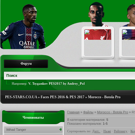
Форум
Например:
V. Tsygankov PES2017 by Andrey_Pol
PES-STARS.CO.UA
»
Faces PES 2016 & PES 2017
»
Morocco - Botola Pro
Главная
»
Файлы
»
Morocco - Botola Pro
» R
Чемпионаты
В категории материалов
:
5
Показано материалов
:
1-5
Ittihad Tanger
Сортировать по
:
Даті
·
Назві
·
Рейтингу
·
Ко