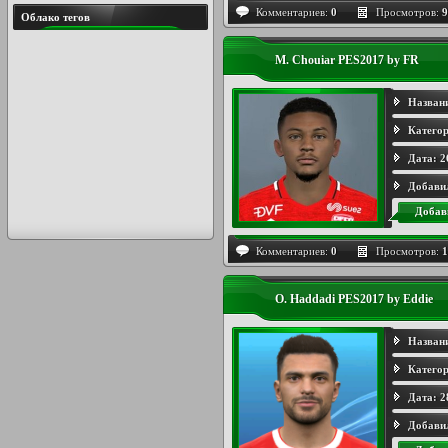
Комментариев:
0
Просмотров:
9
Облако тегов
M. Chouiar PES2017 by FR
Назван
Категор
Дата:
2
Добави
Добав
Комментариев:
0
Просмотров:
1
O. Haddadi PES2017 by Eddie
Назван
Категор
Дата:
2
Добави