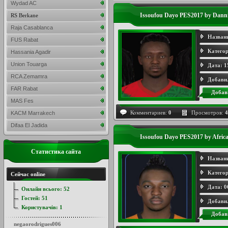
Wydad AC
Issoufou Dayo PES2017 by Dann
RS Berkane
Raja Casablanca
Назван
FUS Rabat
Категор
Hassania Agadir
Union Touarga
Дата:
1
RCA Zemamra
Добави
FAR Rabat
Добав
MAS Fes
Комментариев:
0
Просмотров:
4
KACM Marrakech
Difaa El Jadida
Issoufou Dayo PES2017 by Afric
Статистика сайта
Назван
Категор
Сейчас online
Дата:
0
Онлайн всього:
52
Гостей:
51
Добави
Користувачів:
1
Добав
negaorodrigues006