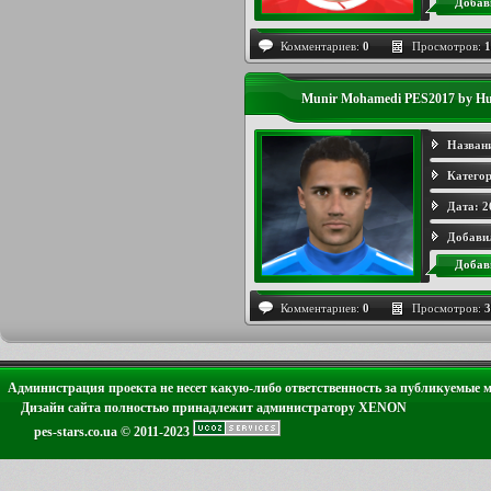
Добав
Комментариев:
0
Просмотров:
1
Munir Mohamedi PES2017 by H
Назван
Категор
Дата:
2
Добави
Добав
Комментариев:
0
Просмотров:
3
Администрация проекта не несет какую-либо ответственность за публикуемые 
Дизайн сайта полностью принадлежит администратору XENON
pes-stars.co.ua © 2011-2023