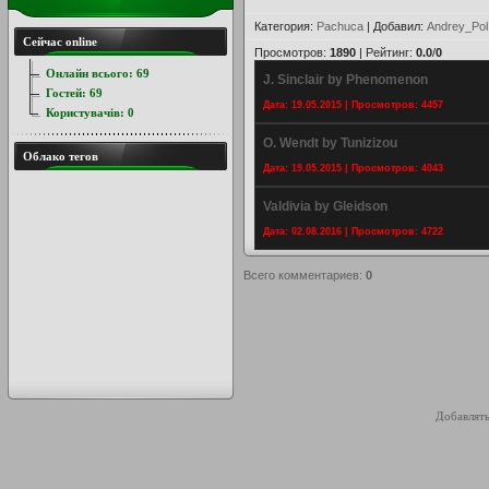
Категория
:
Pachuca
|
Добавил
:
Andrey_Pol
Сейчас online
Просмотров
:
1890
|
Рейтинг
:
0.0
/
0
Онлайн всього:
69
J. Sinclair by Phenomenon
Гостей:
69
Дата: 19.05.2015 | Просмотров: 4457
Користувачів:
0
O. Wendt by Tunizizou
Облако тегов
Дата: 19.05.2015 | Просмотров: 4043
Valdivia by Gleidson
Дата: 02.08.2016 | Просмотров: 4722
Всего комментариев
:
0
Добавлять