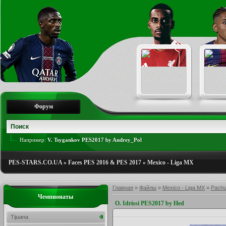
Форум
Например:
V. Tsygankov PES2017 by Andrey_Pol
PES-STARS.CO.UA
»
Faces PES 2016 & PES 2017
»
Mexico - Liga MX
Главная
»
Файлы
»
Mexico - Liga MX
»
Pach
Чемпионаты
O. Idrissi PES2017 by Hed
Tijuana