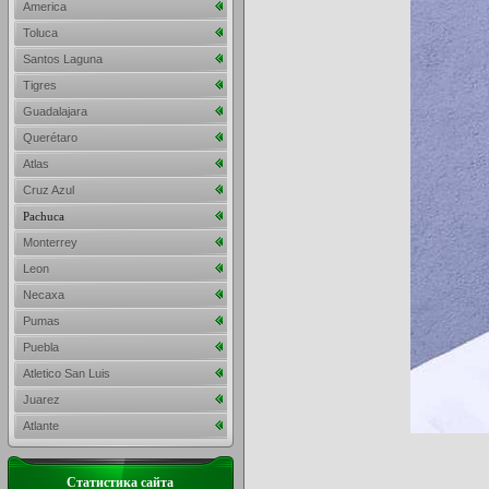
America
Toluca
Santos Laguna
Tigres
Guadalajara
Querétaro
Atlas
Cruz Azul
Pachuca
Monterrey
Leon
Necaxa
Pumas
Puebla
Atletico San Luis
Juarez
Atlante
Статистика сайта