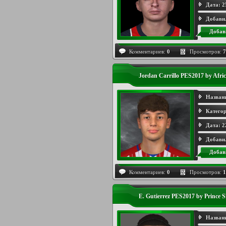
Дата:
2
Добави
Добав
Комментариев:
0
Просмотров:
7
Jordan Carrillo PES2017 by Afri
Назван
Категор
Дата:
2
Добави
Добав
Комментариев:
0
Просмотров:
1
E. Gutierrez PES2017 by Prince S
Назван