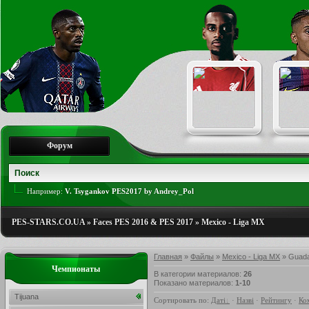
Форум
Например:
V. Tsygankov PES2017 by Andrey_Pol
PES-STARS.CO.UA
»
Faces PES 2016 & PES 2017
»
Mexico - Liga MX
Главная
»
Файлы
»
Mexico - Liga MX
» Guada
Чемпионаты
В категории материалов
:
26
Показано материалов
:
1-10
Tijuana
Сортировать по
:
Даті
·
Назві
·
Рейтингу
·
Ко