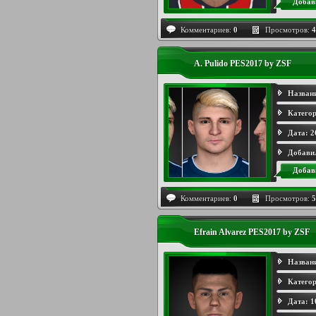
Добав
Комментариев:
0
Просмотров:
4
A. Pulido PES2017 by ZSF
Назван
Категор
Дата:
2
Добави
Добав
Комментариев:
0
Просмотров:
5
Efrain Alvarez PES2017 by ZSF
Назван
Категор
Дата:
1