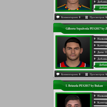
Добави
Добав
Комментариев:
0
Просмотров:
6
Gilberto Sepulveda PES2017 by 
Назван
Категор
Дата:
1
Добави
Добав
Комментариев:
0
Просмотров:
6
I. Brizuela PES2017 by Bukan
Назван
Категор