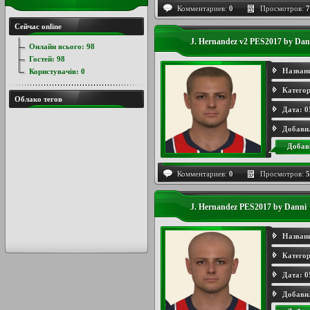
Комментариев:
0
Просмотров:
7
Сейчас online
J. Hernandez v2 PES2017 by Dan
Онлайн всього:
98
Гостей:
98
Назван
Користувачів:
0
Категор
Облако тегов
Дата:
0
Добави
Добав
Комментариев:
0
Просмотров:
5
J. Hernandez PES2017 by Danni
Назван
Категор
Дата:
0
Добави