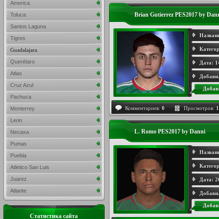
America
Brian Gutierrez PES2017 by Dan
Toluca
Santos Laguna
Назван
Tigres
Категор
Guadalajara
Querétaro
Дата:
1
Atlas
Добави
Cruz Azul
Добав
Pachuca
Комментариев:
0
Просмотров:
1
Monterrey
Leon
L. Romo PES2017 by Danni
Necaxa
Pumas
Назван
Puebla
Категор
Atletico San Luis
Juarez
Дата:
2
Atlante
Добави
Добав
Статистика сайта