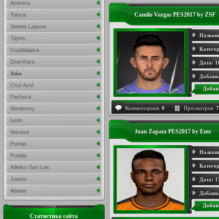
America
Camilo Vargas PES2017 by ZSF
Toluca
Santos Laguna
Назван
Tigres
Категор
Guadalajara
Querétaro
Дата:
1
Atlas
Добави
Cruz Azul
Добав
Pachuca
Комментариев:
0
Просмотров:
7
Monterrey
Leon
Juan Zapata PES2017 by Eme
Necaxa
Pumas
Назван
Puebla
Категор
Atletico San Luis
Juarez
Дата:
1
Atlante
Добави
Добав
Статистика сайта