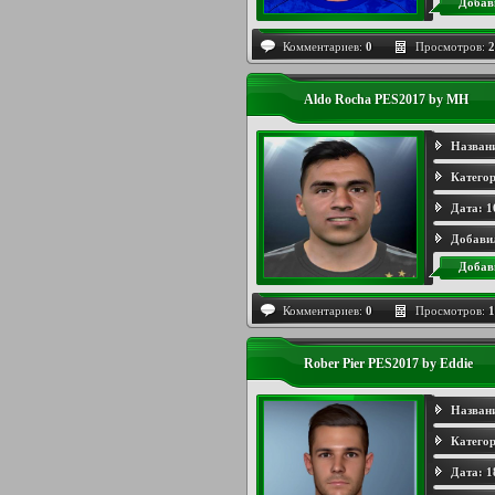
Добав
Комментариев:
0
Просмотров:
2
Aldo Rocha PES2017 by MH
Назван
Категор
Дата:
1
Добави
Добав
Комментариев:
0
Просмотров:
1
Rober Pier PES2017 by Eddie
Назван
Категор
Дата:
1