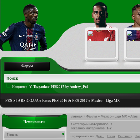
Форум
Например:
V. Tsygankov PES2017 by Andrey_Pol
PES-STARS.CO.UA
»
Faces PES 2016 & PES 2017
»
Mexico - Liga MX
Главная
»
Файлы
»
Mexico - Liga MX
» Atlas
Чемпионаты
В категории материалов
:
7
Показано материалов
:
1-7
Tijuana
Сортировать по
:
Даті
·
Назві
·
Рейтингу
·
Ко