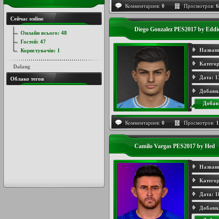
Комментариев:
0
Просмотров:
6
Сейчас online
Diego Gonzalez PES2017 by Eddi
Онлайн всього:
48
Гостей:
47
Назван
Користувачів:
1
Категор
Dalang
Дата:
1
Облако тегов
Добави
Добав
Комментариев:
0
Просмотров:
1
Camilo Vargas PES2017 by Hed
Назван
Категор
Дата:
1
Добави