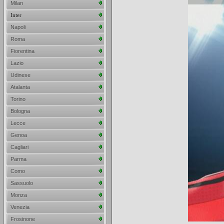
Milan
Inter
Napoli
Roma
Fiorentina
Lazio
Udinese
Atalanta
Torino
Bologna
Lecce
Genoa
Cagliari
Parma
Como
Sassuolo
Monza
Venezia
Frosinone