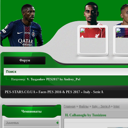
Форум
Например:
V. Tsygankov PES2017 by Andrey_Pol
PES-STARS.CO.UA
»
Faces PES 2016 & PES 2017
»
Italy - Serie A
Главная
»
Файлы
»
Italy - Serie A
»
Inter
Чемпионаты
H. Calhanoglu by Tunizizou
Juventus