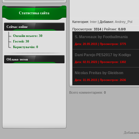
Статистика сайта
Категория
:
Inter
|
Добавил
:
Andrey_Pol
Сейчас online
Просмотров
:
3314
|
Рейтинг
:
0.0
/
0
Онлайн всього:
30
S. Marveaux by Footballmania
Гостей:
30
Дата: 20.05.2015 | Просмотров: 3775
Користувачів:
0
Dani Parejo PES2017 by Kodigo
Облако тегов
Дата: 02.01.2023 | Просмотров: 1302
Nicolas Freitas by Gleidson
Дата: 31.05.2015 | Просмотров: 2636
Всего комментариев
:
0
Добавлять