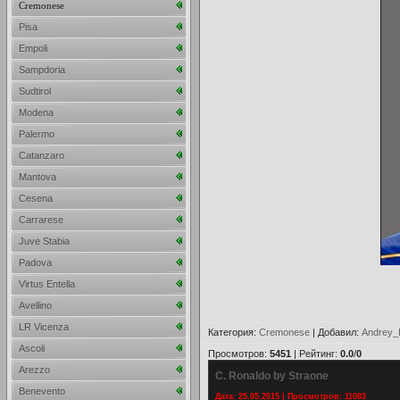
Cremonese
Pisa
Empoli
Sampdoria
Sudtirol
Modena
Palermo
Catanzaro
Mantova
Cesena
Carrarese
Juve Stabia
Padova
Virtus Entella
Avellino
LR Vicenza
Категория
:
Cremonese
|
Добавил
:
Andrey_
Ascoli
Просмотров
:
5451
|
Рейтинг
:
0.0
/
0
Arezzo
C. Ronaldo by Straone
Benevento
Дата: 25.05.2015 | Просмотров: 11083