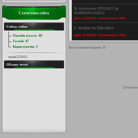
B. Huseynov PES2017 by
Статистика сайта
GONDURAS2012
Дата: 21.09.2017 | Просмотров: 2424
Сейчас online
L. Insigne by Elprodico
Онлайн всього:
48
Дата: 12.02.2016 | Просмотров: 4313
Гостей:
47
Користувачів:
1
Всего комментариев
:
0
medo222012
Облако тегов
Добавлять