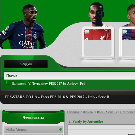
Форум
Например:
V. Tsygankov PES2017 by Andrey_Pol
PES-STARS.CO.UA
»
Faces PES 2016 & PES 2017
»
Italy - Serie B
Главная
»
Файлы
»
Italy - Serie B
»
Cremone
Чемпионаты
J. Vardy by Autentiko
Hellas Verona