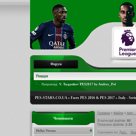
Форум
Наприклад:
V. Tsygankov PES2017 by Andrey_Pol
PES-STARS.CO.UA
»
Faces PES 2016 & PES 2017
»
Italy - Seri
Головна
»
Файли
»
Italy -
Чемпіонати
В категорії файлів
:
60
Показано файлів
:
1-10
Hellas Verona
Сортувати по
:
Даті
·
Наз