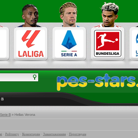
e B
 Serie B
» Hellas Verona
ві
·
Рейтингу
·
Коментарям
·
Завантаженням
·
Переглядам