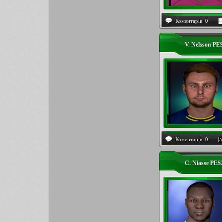
Коментарів:
0
V. Nelsson P
Коментарів:
0
C. Niasse PES