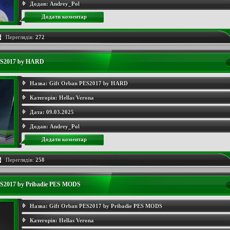
Додав:
Andrey_Pol
Додати коментар
Переглядів:
272
ES2017 by HARD
Назва:
Gift Orban PES2017 by HARD
Категорія:
Hellas Verona
Дата:
09.03.2025
Додав:
Andrey_Pol
Додати коментар
Переглядів:
258
ES2017 by Pribadie PES MODS
Назва:
Gift Orban PES2017 by Pribadie PES MODS
Категорія:
Hellas Verona