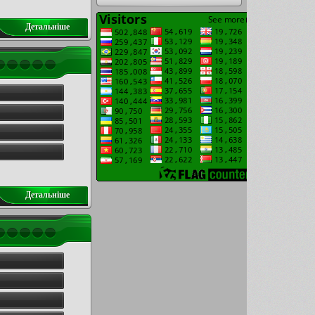
Детальнiше
Детальнiше