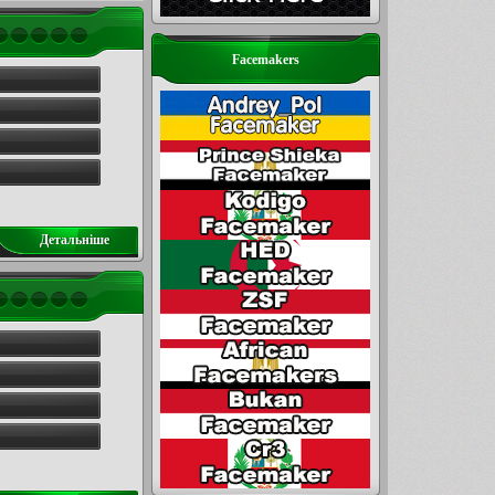
Facemakers
Детальнiше