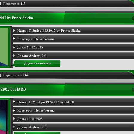
Переглядів:
115
2017 by Prince Shieka
Назва:
T. Suslov PES2017 by Prince Shieka
Категорія:
Hellas Verona
Дата:
13.12.2025
Додав:
Andrey_Pol
Додати коментар
Переглядів:
9734
ES2017 by HARD
Назва:
L. Montipo PES2017 by HARD
Категорія:
Hellas Verona
Дата:
12.11.2025
Додав:
Andrey_Pol