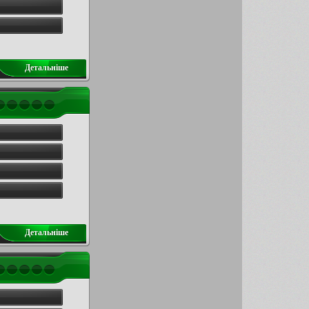
Детальнiше
Детальнiше