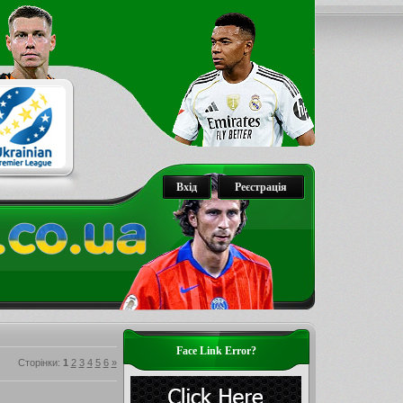
Вхід
Реєстрація
Face Link Error?
Сторінки
:
1
2
3
4
5
6
»