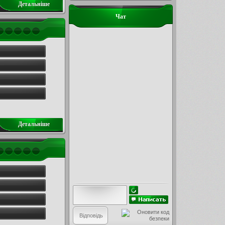
Детальнiше
Чат
Детальнiше