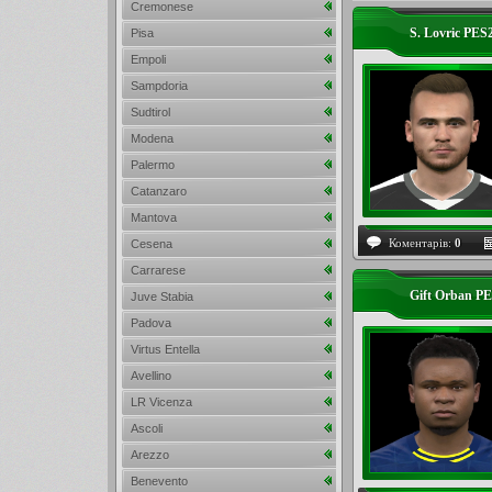
Cremonese
S. Lovric PES
Pisa
Empoli
Sampdoria
Sudtirol
Modena
Palermo
Catanzaro
Mantova
Коментарів:
0
Cesena
Carrarese
Gift Orban P
Juve Stabia
Padova
Virtus Entella
Avellino
LR Vicenza
Ascoli
Arezzo
Benevento