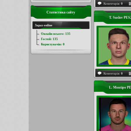
Коментарів:
0
Статистика сайту
T. Suslov PES
Зараз online
Онлайн всього:
135
Гостей:
135
Користувачів:
0
Коментарів:
0
L. Montipo P