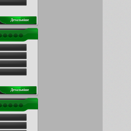
Детальнiше
Детальнiше