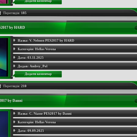
Додати коментар
Переглядів:
185
ES2017 by HARD
Назва:
V. Nelsson PES2017 by HARD
Категорія:
Hellas Verona
Дата:
03.11.2025
Додав:
Andrey_Pol
Додати коментар
Переглядів:
210
2017 by Danni
Назва:
C. Niasse PES2017 by Danni
Категорія:
Hellas Verona
Дата:
09.09.2025