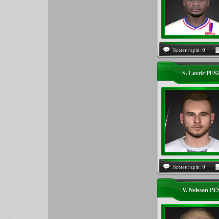
Коментарів:
0
S. Lovric PES
Коментарів:
0
V. Nelsson PE