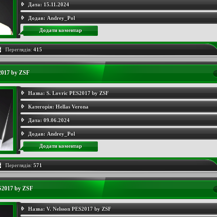
Дата:
15.11.2024
Додав:
Andrey_Pol
Додати коментар
Переглядів:
415
2017 by ZSF
Назва:
S. Lovric PES2017 by ZSF
Категорія:
Hellas Verona
Дата:
09.06.2024
Додав:
Andrey_Pol
Додати коментар
Переглядів:
571
S2017 by ZSF
Назва:
V. Nelsson PES2017 by ZSF