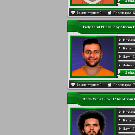
Добав
Комментариев:
0
Просмотров:
8
Fady Farid PES2017 by African 
Назван
Категор
Дата:
0
Добави
Добав
Комментариев:
0
Просмотров:
7
Abdo Yehia PES2017 by African
Назван
Категор
Дата:
0