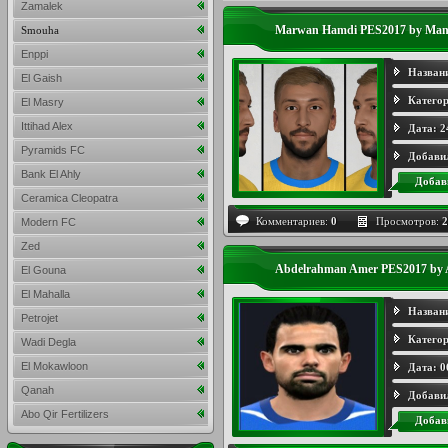
Zamalek
Marwan Hamdi PES2017 by Ma
Smouha
Enppi
Назван
El Gaish
Категор
El Masry
Ittihad Alex
Дата:
2
Pyramids FC
Добави
Bank El Ahly
Добав
Ceramica Cleopatra
Комментариев:
0
Просмотров:
2
Modern FC
Zed
Abdelrahman Amer PES2017 by 
El Gouna
El Mahalla
Назван
Petrojet
Категор
Wadi Degla
El Mokawloon
Дата:
0
Qanah
Добави
Abo Qir Fertilizers
Добав