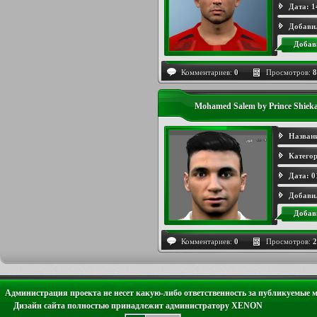
Дата:
1
Добави
Добав
Комментариев:
0
Просмотров:
8
Mohamed Salem by Prince Shiek
Назван
Категор
Дата:
0
Добави
Добав
Комментариев:
0
Просмотров:
2
Администрация проекта не несет какую-либо ответственность за публикуемые 
Дизайн сайта полностью принадлежит администратору XENON