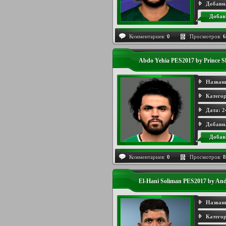
Добави
Добав
Комментариев:
0
Просмотров:
6
Abdo Yehia PES2017 by Prince S
Назван
Категор
Дата:
2
Добави
Добав
Комментариев:
0
Просмотров:
8
El-Hani Soliman PES2017 by An
Назван
Категор