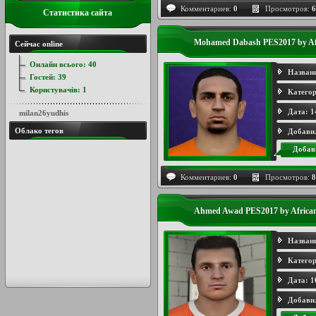
Комментариев:
0
Просмотров:
6
Статистика сайта
Mohamed Dabash PES2017 by Af
Сейчас online
Онлайн всього:
40
Назван
Гостей:
39
Користувачів:
1
Категор
Дата:
1
milan26yudhis
Облако тегов
Добави
Добав
Комментариев:
0
Просмотров:
8
Ahmed Awad PES2017 by Africa
Назван
Категор
Дата:
1
Добави