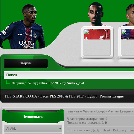
Форум
Например:
V. Tsygankov PES2017 by Andrey_Pol
PES-STARS.CO.UA
»
Faces PES 2016 & PES 2017
»
Egypt - Premier League
Главная
»
Файлы
»
Egypt - Premier League
»
Чемпионаты
В категории материалов
:
9
Показано материалов
:
1-9
Al-Ahly
Сортировать по
:
Даті
·
Назві
·
Рейтингу
·
Ко