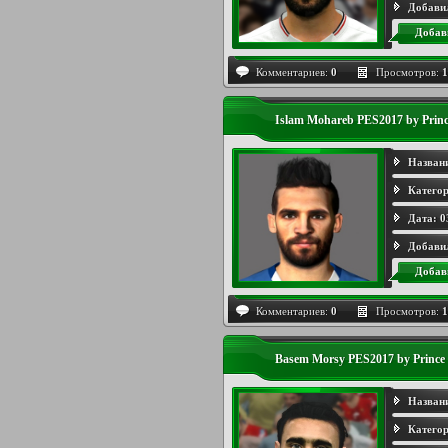
Добави
Добав
Комментариев:
0
Просмотров:
1
Islam Mohareb PES2017 by Princ
Назван
Категор
Дата:
0
Добави
Добав
Комментариев:
0
Просмотров:
1
Basem Morsy PES2017 by Prince
Назван
Категор