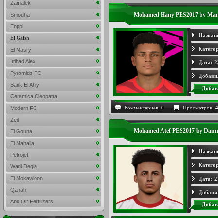
Zamalek
Mohamed Hany PES2017 by Ma
Smouha
Enppi
Назван
El Gaish
Категор
El Masry
Ittihad Alex
Дата:
2
Pyramids FC
Добави
Bank El Ahly
Добав
Ceramica Cleopatra
Комментариев:
0
Просмотров:
4
Modern FC
Zed
Mohamed Atef PES2017 by Dann
El Gouna
El Mahalla
Назван
Petrojet
Категор
Wadi Degla
El Mokawloon
Дата:
2
Qanah
Добави
Abo Qir Fertilizers
Добав