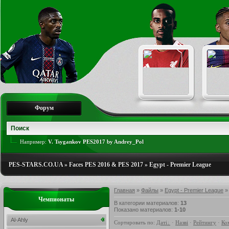
Форум
Например:
V. Tsygankov PES2017 by Andrey_Pol
PES-STARS.CO.UA
»
Faces PES 2016 & PES 2017
»
Egypt - Premier League
Главная
»
Файлы
»
Egypt - Premier League
» 
Чемпионаты
В категории материалов
:
13
Показано материалов
:
1-10
Al-Ahly
Сортировать по
:
Даті
·
Назві
·
Рейтингу
·
Ко