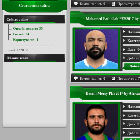
Комментариев:
0
Просмотров:
4
Статистика сайта
Mohamed Fathallah PES2017 by 
Сейчас online
Онлайн всього:
35
Назван
Гостей:
34
Користувачів:
1
Категор
Дата:
0
medo222012
Облако тегов
Добави
Добав
Комментариев:
0
Просмотров:
7
Basem Morsy PES2017 by Africa
Назван
Категор
Дата:
0
Добави