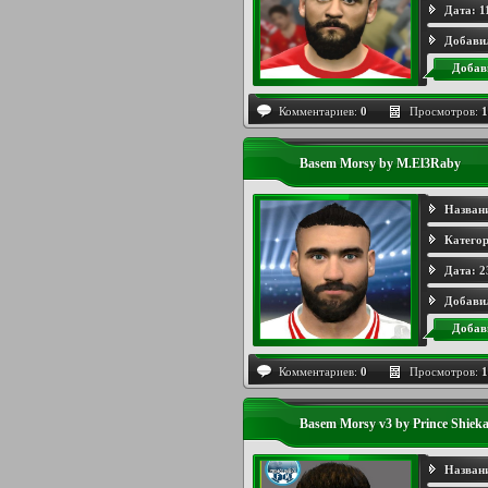
Дата:
1
Добави
Добав
Комментариев:
0
Просмотров:
1
Basem Morsy by M.El3Raby
Назван
Категор
Дата:
2
Добави
Добав
Комментариев:
0
Просмотров:
1
Basem Morsy v3 by Prince Shiek
Назван