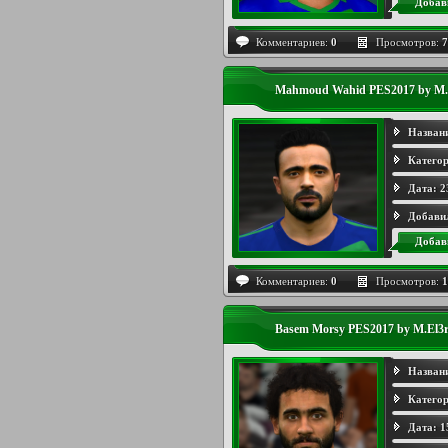
Добав
Комментариев:
0
Просмотров:
7
Mahmoud Wahid PES2017 by M.
Назван
Категор
Дата:
2
Добави
Добав
Комментариев:
0
Просмотров:
1
Basem Morsy PES2017 by M.El3
Назван
Категор
Дата:
1