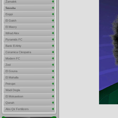
Zamalek
Smouha
Enppi
El Gaish
El Masry
Ittihad Alex
Pyramids FC
Bank El Ahly
Ceramica Cleopatra
Modern FC
Zed
El Gouna
El Mahalla
Petrojet
Wadi Degla
El Mokawloon
Qanah
Abo Qir Fertilizers