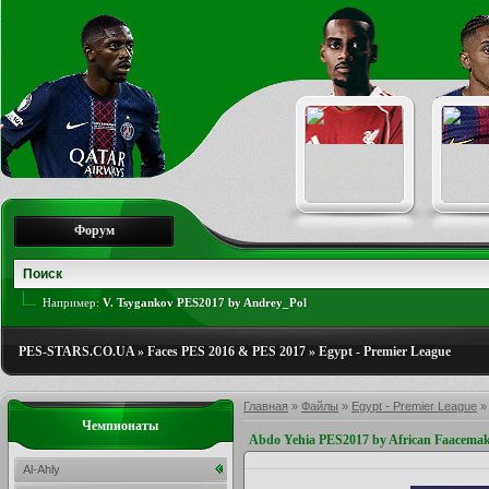
Форум
Например:
V. Tsygankov PES2017 by Andrey_Pol
PES-STARS.CO.UA
»
Faces PES 2016 & PES 2017
»
Egypt - Premier League
Главная
»
Файлы
»
Egypt - Premier League
Чемпионаты
Abdo Yehia PES2017 by African Faacemak
Al-Ahly