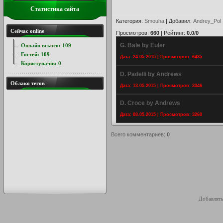
Статистика сайта
Категория
:
Smouha
|
Добавил
:
Andrey_Pol
Сейчас online
Просмотров
:
660
|
Рейтинг
:
0.0
/
0
G. Bale by Euler
Онлайн всього:
109
Гостей:
109
Дата: 24.05.2015 | Просмотров: 6435
Користувачів:
0
D. Padelli by Andrews
Облако тегов
Дата: 13.05.2015 | Просмотров: 3346
D. Croce by Andrews
Дата: 08.05.2015 | Просмотров: 3260
Всего комментариев
:
0
Добавлять