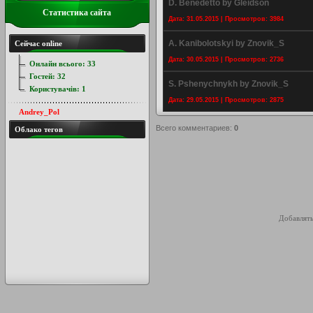
D. Benedetto by Gleidson
Статистика сайта
Дата: 31.05.2015 | Просмотров: 3984
A. Kanibolotskyi by Znovik_S
Сейчас online
Дата: 30.05.2015 | Просмотров: 2736
Онлайн всього:
33
Гостей:
32
S. Pshenychnykh by Znovik_S
Користувачів:
1
Дата: 29.05.2015 | Просмотров: 2875
Andrey_Pol
Всего комментариев
:
0
Облако тегов
Добавлять