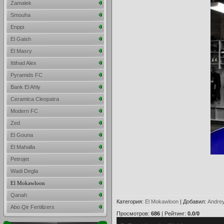
Zamalek
Smouha
Enppi
El Gaish
El Masry
Ittihad Alex
Pyramids FC
Bank El Ahly
Ceramica Cleopatra
Modern FC
Zed
El Gouna
El Mahalla
Petrojet
Wadi Degla
El Mokawloon
Qanah
Категория
:
El Mokawloon
|
Добавил
:
Andre
Abo Qir Fertilizers
Просмотров
:
686
|
Рейтинг
:
0.0
/
0