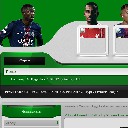
Форум
Например:
V. Tsygankov PES2017 by Andrey_Pol
PES-STARS.CO.UA
»
Faces PES 2016 & PES 2017
»
Egypt - Premier League
Главная
»
Файлы
»
Egypt - Premier League
Чемпионаты
Ahmed Gamal PES2017 by African Faace
Al-Ahly