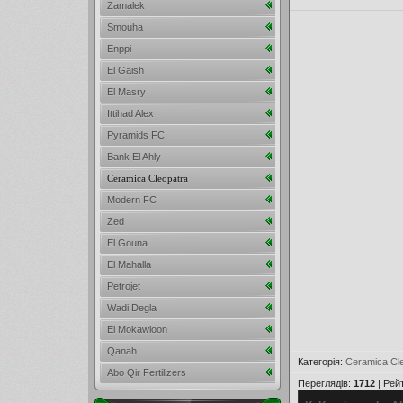
Zamalek
Smouha
Enppi
El Gaish
El Masry
Ittihad Alex
Pyramids FC
Bank El Ahly
Ceramica Cleopatra
Modern FC
Zed
El Gouna
El Mahalla
Petrojet
Wadi Degla
El Mokawloon
Qanah
Категорія
:
Ceramica Cl
Abo Qir Fertilizers
Переглядів
:
1712
|
Рей