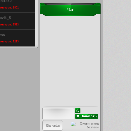
chi1860
осмотров: 1801
Чат
novik_S
осмотров: 3533
ews
осмотров: 2223