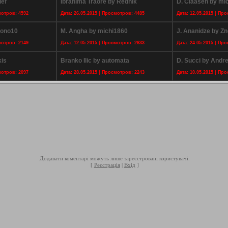
ief
Ibrahima Traore by Rednik
D. Claasen by mi
мотров: 4592
Дата: 26.05.2015 | Просмотров: 4485
Дата: 12.05.2015 | Пр
Bono10
M. Angha by michi1860
J. Ananidze by Z
мотров: 2149
Дата: 12.05.2015 | Просмотров: 2633
Дата: 24.05.2015 | Пр
kis
Branko Ilic by automata
D. Succi by Andr
мотров: 2097
Дата: 28.05.2015 | Просмотров: 2243
Дата: 10.05.2015 | Пр
Додавати коментарі можуть лише зареєстровані користувачі.
[
Реєстрація
|
Вхід
]