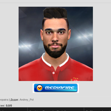
eopatra
|
Додав
:
Andrey_Pol
тинг
:
0.0
/
0