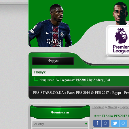
Форум
Наприклад:
V. Tsygankov PES2017 by Andrey_Pol
PES-STARS.CO.UA
»
Faces PES 2016 & PES 2017
»
Egypt - Pr
Головна
»
Файли
»
Egypt
Чемпіонати
Amr El Solia PES2017
Al-Ahly