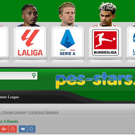
emier League
 - Premier League
»
Ceramica Cleopatra
 by A.Hamdy