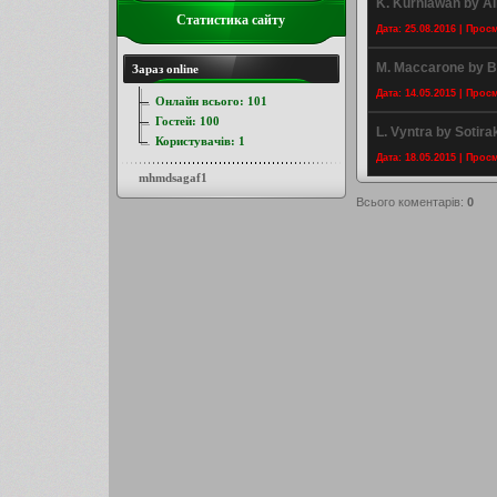
K. Kurniawan by Al
Статистика сайту
Дата: 25.08.2016 | Прос
M. Maccarone by 
Зараз online
Дата: 14.05.2015 | Прос
Онлайн всього:
101
Гостей:
100
L. Vyntra by Sotira
Користувачів:
1
Дата: 18.05.2015 | Прос
mhmdsagaf1
Всього коментарів
:
0