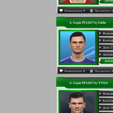
Добав
Комментариев:
0
Просмотров:
1
A. Gojak PES2017 by Eddie
Назван
Категор
Дата:
2
Добави
Добав
Комментариев:
0
Просмотров:
1
A. Gojak PES2017 by YNWA
Назван
Категор
Дата:
1