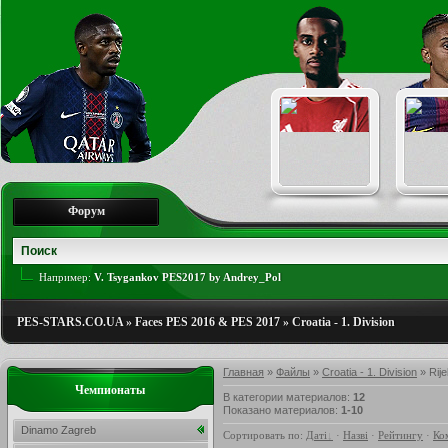
Форум
Например:
V. Tsygankov PES2017 by Andrey_Pol
PES-STARS.CO.UA
»
Faces PES 2016 & PES 2017
»
Croatia - 1. Division
Главная
»
Файлы
»
Croatia - 1. Division
» Rij
Чемпионаты
В категории материалов
:
12
Показано материалов
:
1-10
Dinamo Zagreb
Сортировать по
:
Даті
·
Назві
·
Рейтингу
·
Ко