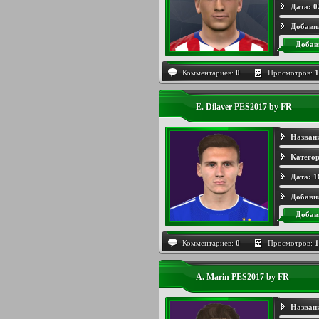
Дата:
0
Добави
Добав
Комментариев:
0
Просмотров:
1
E. Dilaver PES2017 by FR
Назван
Категор
Дата:
1
Добави
Добав
Комментариев:
0
Просмотров:
1
A. Marin PES2017 by FR
Назван