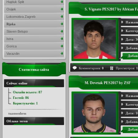
Hajduk Split
S. Vignato PES2017 by African 
Osijek
Lokomotiva Zagreb
Назван
Rijeka
Категор
Slaven Belupo
Istra
Дата:
3
Gorica
Добави
Varazdin
Добав
Комментариев:
0
Просмотров:
1
Статистика сайта
M. Devetak PES2017 by ZSF
Сейчас online
Онлайн всього:
87
Назван
Гостей:
86
Користувачів:
1
Категор
Дата:
1
tuansonhrm
Облако тегов
Добави
Добав