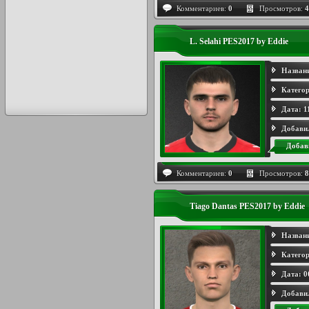
Комментариев:
0
Просмотров:
4
L. Selahi PES2017 by Eddie
Назван
Категор
Дата:
1
Добави
Добав
Комментариев:
0
Просмотров:
8
Tiago Dantas PES2017 by Eddie
Назван
Категор
Дата:
0
Добави