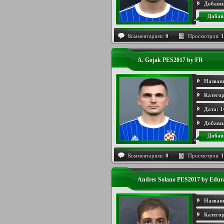
Добави
Добав
Комментариев:
0
Просмотров:
1
A. Gojak PES2017 by FR
Назван
Категор
Дата:
1
Добави
Добав
Комментариев:
0
Просмотров:
1
Andres Solano PES2017 by Edur
Назван
Категор