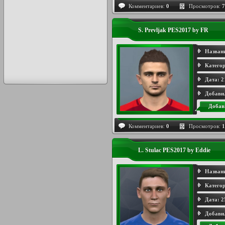
Комментариев:
0
Просмотров:
7
S. Prevljak PES2017 by FR
Назван
Категор
Дата:
2
Добави
Добав
Комментариев:
0
Просмотров:
1
L. Stulac PES2017 by Eddie
Назван
Категор
Дата:
2
Добави