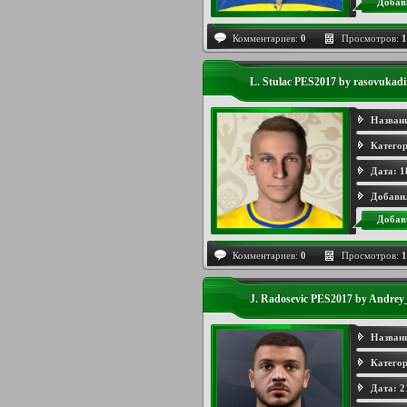
Добав
Комментариев:
0
Просмотров:
1
L. Stulac PES2017 by rasovukadi
Назван
Категор
Дата:
1
Добави
Добав
Комментариев:
0
Просмотров:
1
J. Radosevic PES2017 by Andrey
Назван
Категор
Дата:
2