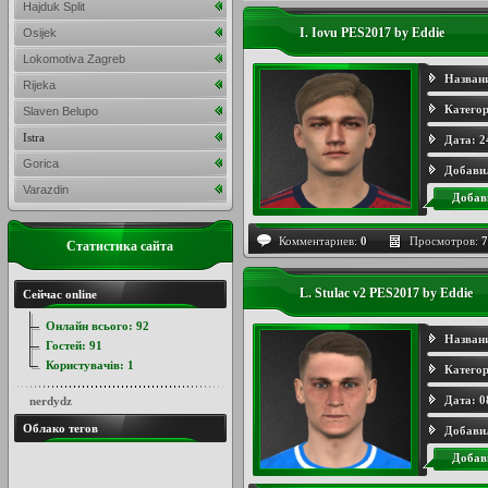
Hajduk Split
I. Iovu PES2017 by Eddie
Osijek
Lokomotiva Zagreb
Назван
Rijeka
Категор
Slaven Belupo
Istra
Дата:
2
Gorica
Добави
Varazdin
Добав
Комментариев:
0
Просмотров:
7
Статистика сайта
L. Stulac v2 PES2017 by Eddie
Сейчас online
Онлайн всього:
92
Назван
Гостей:
91
Користувачів:
1
Категор
Дата:
0
nerdydz
Облако тегов
Добави
Добав