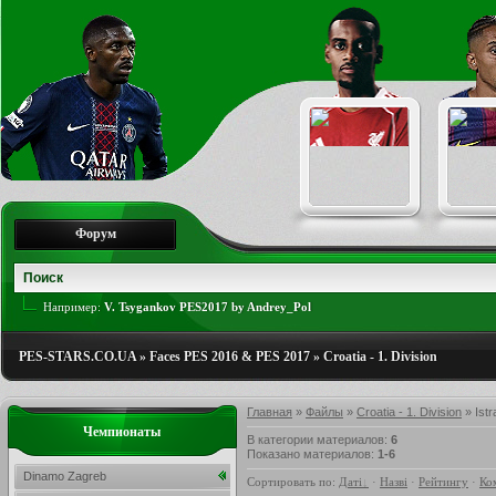
Форум
Например:
V. Tsygankov PES2017 by Andrey_Pol
PES-STARS.CO.UA
»
Faces PES 2016 & PES 2017
»
Croatia - 1. Division
Главная
»
Файлы
»
Croatia - 1. Division
» Istr
Чемпионаты
В категории материалов
:
6
Показано материалов
:
1-6
Dinamo Zagreb
Сортировать по
:
Даті
·
Назві
·
Рейтингу
·
Ко