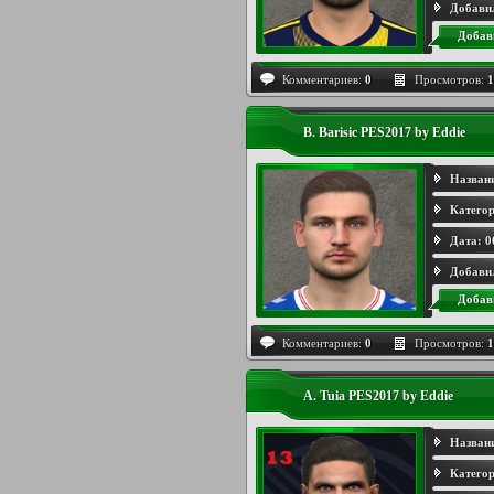
Добави
Добав
Комментариев:
0
Просмотров:
1
B. Barisic PES2017 by Eddie
Назван
Категор
Дата:
0
Добави
Добав
Комментариев:
0
Просмотров:
1
A. Tuia PES2017 by Eddie
Назван
Категор