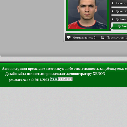
Категор
Дата:
2
Добави
Добав
Комментариев:
0
Просмотров:
1
Администрация проекта не несет какую-либо ответственность за публикуемые 
Дизайн сайта полностью принадлежит администратору XENON
pes-stars.co.ua © 2011-2023