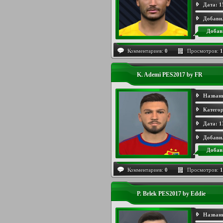
Дата:
1
Добави
Добав
Комментариев:
0
Просмотров:
1
K. Ademi PES2017 by FR
Назван
Категор
Дата:
1
Добави
Добав
Комментариев:
0
Просмотров:
1
P. Brlek PES2017 by Eddie
Назван