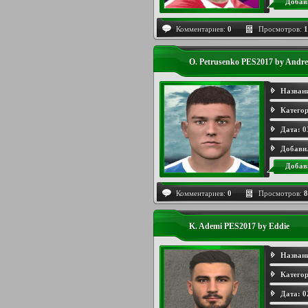
Добав
Комментариев:
0
Просмотров:
1
O. Petrusenko PES2017 by Andre
Назван
Категор
Дата:
0
Добави
Добав
Комментариев:
0
Просмотров:
8
K. Ademi PES2017 by Eddie
Назван
Категор
Дата:
0