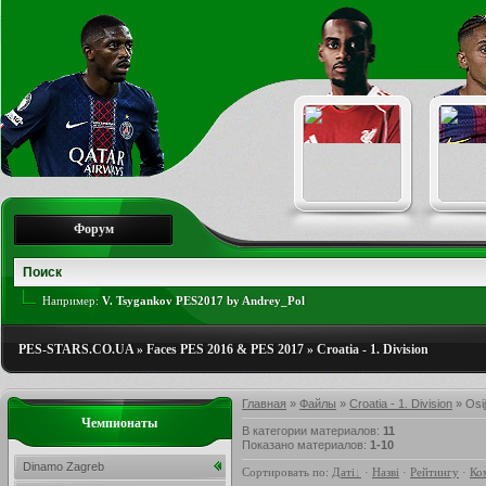
Форум
Например:
V. Tsygankov PES2017 by Andrey_Pol
PES-STARS.CO.UA
»
Faces PES 2016 & PES 2017
»
Croatia - 1. Division
Главная
»
Файлы
»
Croatia - 1. Division
» Osi
Чемпионаты
В категории материалов
:
11
Показано материалов
:
1-10
Dinamo Zagreb
Сортировать по
:
Даті
·
Назві
·
Рейтингу
·
Ко