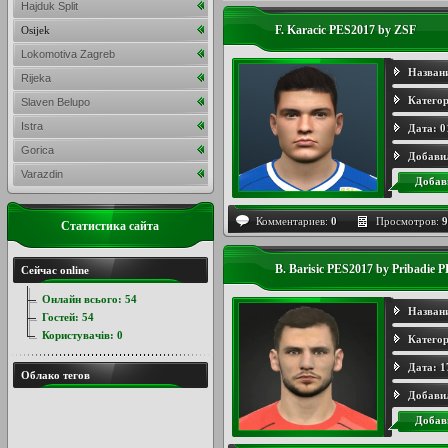
Hajduk Split
F. Karacic PES2017 by ZSF
Osijek
Lokomotiva Zagreb
Назван
Rijeka
Категор
Slaven Belupo
Istra
Дата:
0
Gorica
Добави
Varazdin
Добав
Комментариев:
0
Просмотров:
9
Статистика сайта
B. Barisic PES2017 by Pribadie
Сейчас online
Онлайн всього:
54
Назван
Гостей:
54
Користувачів:
0
Категор
Дата:
1
Облако тегов
Добави
Добав