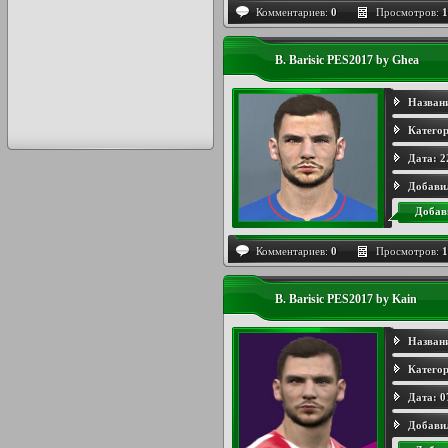
Комментариев:
0
Просмотров:
1
B. Barisic PES2017 by Ghea
Назван
Категор
Дата:
2
Добави
Добав
Комментариев:
0
Просмотров:
1
B. Barisic PES2017 by Kain
Назван
Категор
Дата:
0
Добави