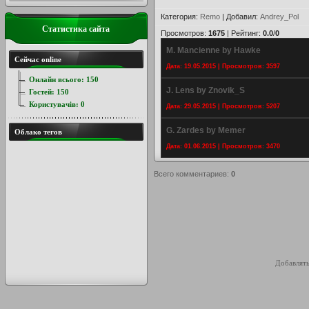
Категория
:
Remo
|
Добавил
:
Andrey_Pol
Статистика сайта
Просмотров
:
1675
|
Рейтинг
:
0.0
/
0
M. Mancienne by Hawke
Сейчас online
Дата: 19.05.2015 | Просмотров: 3597
Онлайн всього:
150
J. Lens by Znovik_S
Гостей:
150
Користувачів:
0
Дата: 29.05.2015 | Просмотров: 5207
G. Zardes by Memer
Облако тегов
Дата: 01.06.2015 | Просмотров: 3470
Всего комментариев
:
0
Добавлять