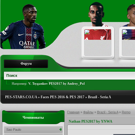
Форум
Например:
V. Tsygankov PES2017 by Andrey_Pol
PES-STARS.CO.UA
»
Faces PES 2016 & PES 2017
»
Brazil - Seria A
Главная
»
Файлы
»
Brazil - Seria A
»
Remo
Чемпионаты
Nathan PES2017 by YNWA
Sao Paulo