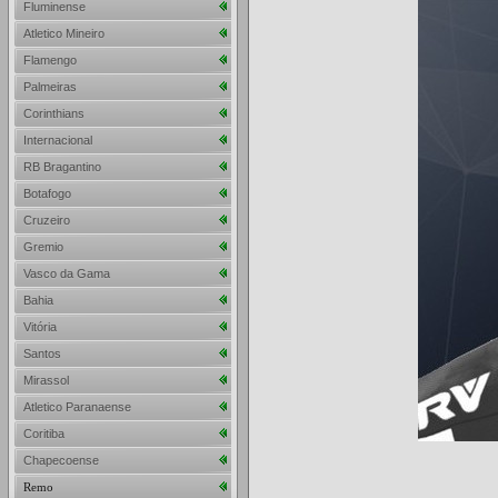
Fluminense
Atletico Mineiro
Flamengo
Palmeiras
Corinthians
Internacional
RB Bragantino
Botafogo
Cruzeiro
Gremio
Vasco da Gama
Bahia
Vitória
Santos
Mirassol
Atletico Paranaense
Coritiba
Chapecoense
Remo