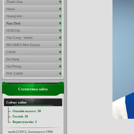
Thanh Hoa
Hanoi
Hoang Anh
Nam Dinh
HCM City
The Cong - Viettel
BECAMEX Binh Duong
CAHN
Da Nang
Hai Phong
PVF-CAND
Статистика сайта
Сейчас online
Онлайн всього:
38
Гостей:
36
Користувачів:
2
medo222012
,
kostomarov1986