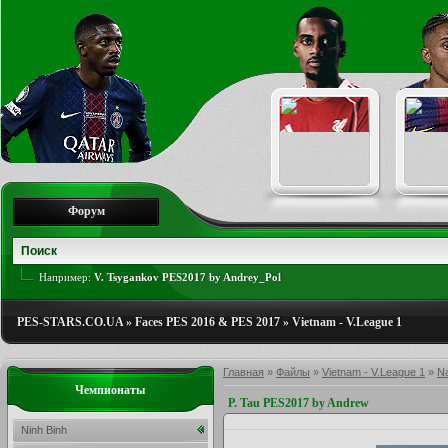
Форум
Например:
V. Tsygankov PES2017 by Andrey_Pol
PES-STARS.CO.UA
»
Faces PES 2016 & PES 2017
»
Vietnam - V.League 1
Главная
»
Файлы
»
Vietnam - V.League 1
»
N
Чемпионаты
P. Tau PES2017 by Andrew
Ninh Binh