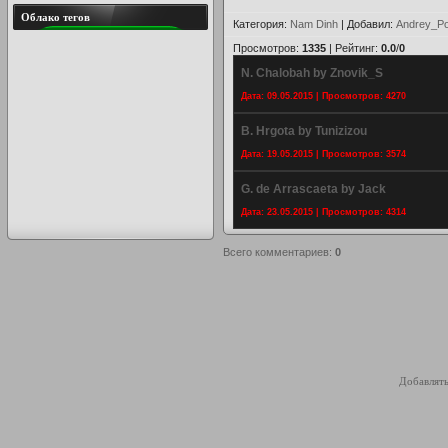
Облако тегов
Категория
:
Nam Dinh
|
Добавил
:
Andrey_Po
Просмотров
:
1335
|
Рейтинг
:
0.0
/
0
N. Chalobah by Znovik_S
Дата: 09.05.2015 | Просмотров: 4270
B. Hrgota by Tunizizou
Дата: 19.05.2015 | Просмотров: 3574
G. de Arrascaeta by Jack
Дата: 23.05.2015 | Просмотров: 4314
Всего комментариев
:
0
Добавлять