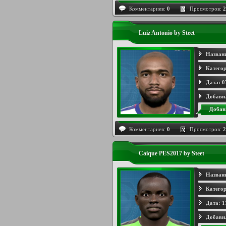
Комментариев:
0
Просмотров:
2
Luiz Antonio by Steet
Назван
Категор
Дата:
0
Добави
Добав
Комментариев:
0
Просмотров:
2
Caique PES2017 by Steet
Назван
Категор
Дата:
1
Добави