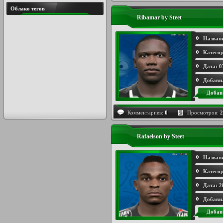
Облако тегов
Ribamar by Steet
Назван
Категор
Дата:
0
Добави
Добав
Комментариев:
0
Просмотров:
2
Rafaelson by Steet
Назван
Категор
Дата:
2
Добави
Добав