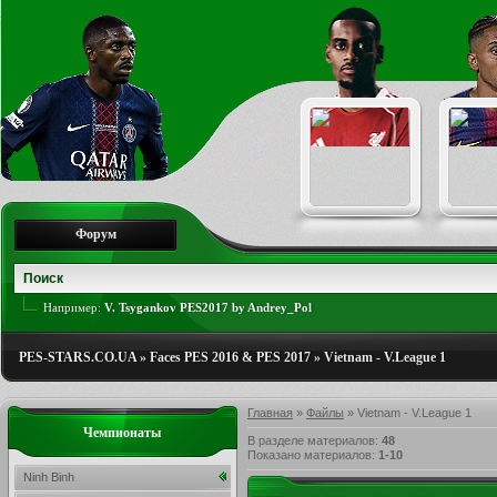
Форум
Например:
V. Tsygankov PES2017 by Andrey_Pol
PES-STARS.CO.UA
»
Faces PES 2016 & PES 2017
»
Vietnam - V.League 1
Главная
»
Файлы
» Vietnam - V.League 1
Чемпионаты
В разделе материалов
:
48
Показано материалов
:
1-10
Ninh Binh