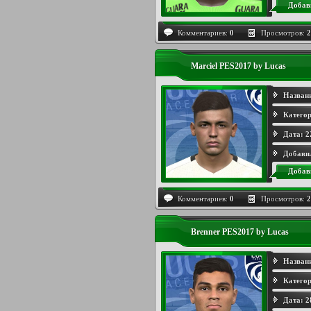
Добав
Комментариев:
0
Просмотров:
2
Marciel PES2017 by Lucas
Назван
Категор
Дата:
2
Добави
Добав
Комментариев:
0
Просмотров:
2
Brenner PES2017 by Lucas
Назван
Категор
Дата:
2