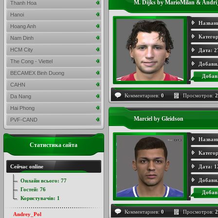
M. Dijks by MarioMilan & Andri
Thanh Hoa
Hanoi
Назван
Hoang Anh
Категор
Nam Dinh
HCM City
Дата:
2
The Cong - Viettel
Добави
BECAMEX Binh Duong
Добав
CAHN
Комментариев:
0
Просмотров:
2
Da Nang
Hai Phong
Marciel by Gleidson
PVF-CAND
Назван
Статистика сайта
Категор
Сейчас online
Дата:
1
Добави
Онлайн всього:
77
Гостей:
76
Добав
Користувачів:
1
Комментариев:
0
Просмотров:
2
Andrey_Pol