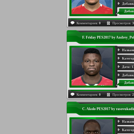
Добави
Добав
Комментариев:
0
Просмотров:
3
F. Friday PES2017 by Andrey_Po
Назван
Категор
Дата:
1
Добави
Добав
Комментариев:
0
Просмотров:
2
C. Akolo PES2017 by rasovukadi
Назван
Категор