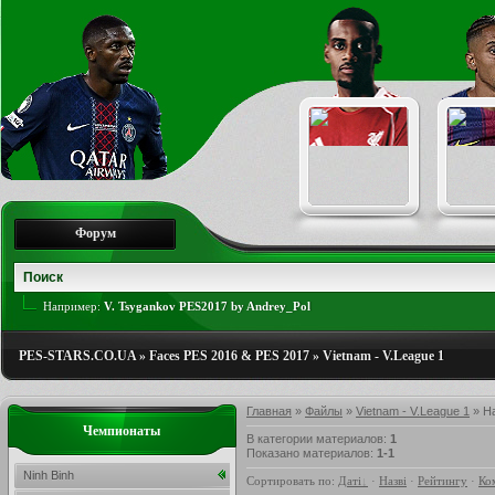
Форум
Например:
V. Tsygankov PES2017 by Andrey_Pol
PES-STARS.CO.UA
»
Faces PES 2016 & PES 2017
»
Vietnam - V.League 1
Главная
»
Файлы
»
Vietnam - V.League 1
» Ha
Чемпионаты
В категории материалов
:
1
Показано материалов
:
1-1
Ninh Binh
Сортировать по
:
Даті
·
Назві
·
Рейтингу
·
Ко