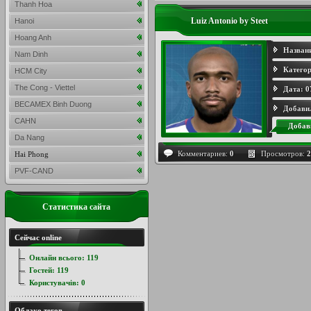
Thanh Hoa
Luiz Antonio by Steet
Hanoi
Hoang Anh
Назван
Nam Dinh
Категор
HCM City
The Cong - Viettel
Дата:
0
BECAMEX Binh Duong
Добави
CAHN
Добав
Da Nang
Комментариев:
0
Просмотров:
2
Hai Phong
PVF-CAND
Статистика сайта
Сейчас online
Онлайн всього:
119
Гостей:
119
Користувачів:
0
Облако тегов